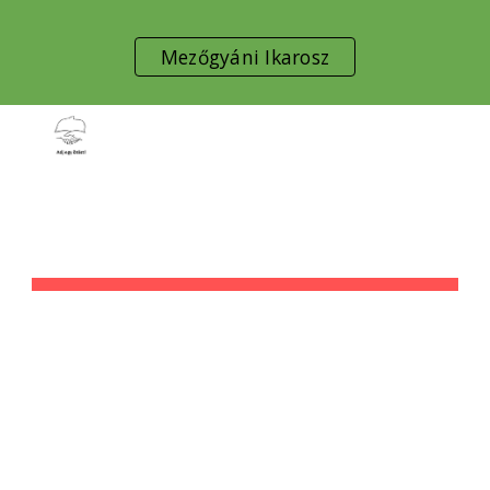
Skip to main content
Skip to navigation
Mezőgyáni Ikarosz
ÉLETESEMÉNYEK