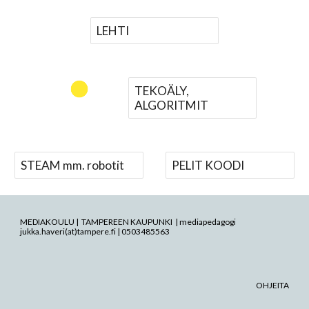
LEHTI
TEKOÄLY,
ALGORITMIT
STEAM mm. robotit
PELIT KOODI
MEDIAKOULU | TAMPEREEN KAUPUNKI | mediapedagogi
jukka.haveri(at)tampere.fi | 0503485563
OHJEITA