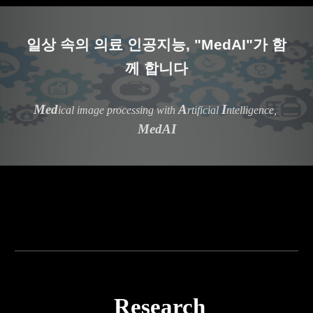
일상 속의 
의료 인공지능, 
"MedAI"
가 
함
께 합
니다
Med
A
I
ical 
i
mage 
p
rocessing with 
rtificial 
ntelligence, 
MedAI
Research