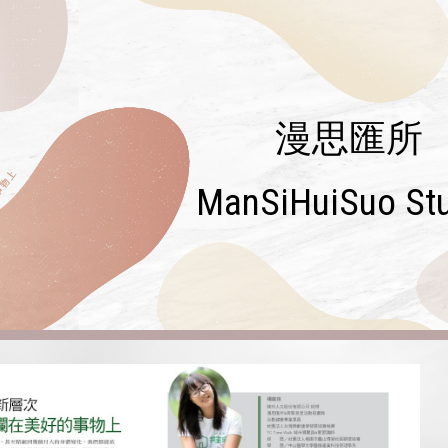
ip to main content
Skip to navigat
漫思匯所
ManSiHuiSuo St