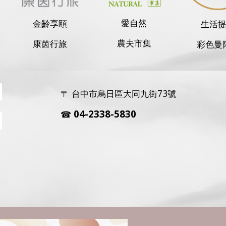
愛自然
金齡享頤
生活
農夫市集
康茵行旅
彩色曼
〒 台中市烏日區大同九街73號
04-2338-5830 
☎ 