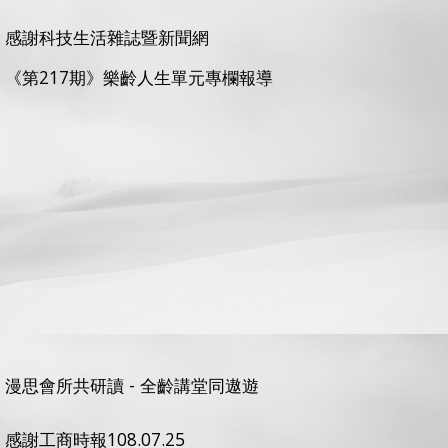
感謝科技生活雜誌暨新聞網
《第217期》樂齡人生單元專欄報導
漫思會所共研讀 - 全齡講堂同遨遊
感謝工商時報108.07.25