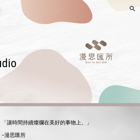
ion
udio
「讓時間持續燦爛在美好的事物上。」
–漫思匯所 