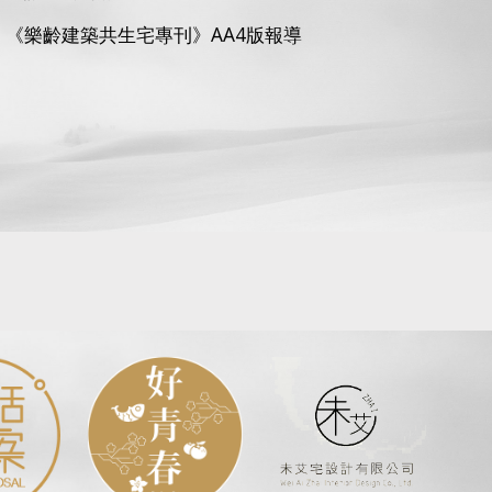
《樂齡建築共生宅專刊》AA4版報導