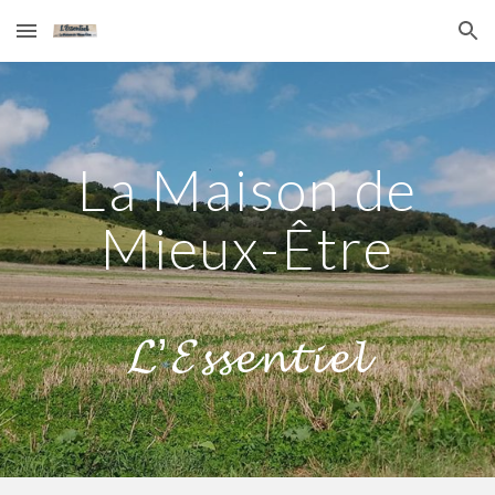
Skip to main content
Skip to navigation
La Maison de
Mieux-Être
𝓛’𝓔𝓼𝓼𝓮𝓷𝓽𝓲𝓮𝓵