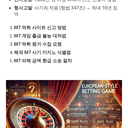
형사고발
: 사기죄 적용 (형법 347조) → 최대 10년 징
역
M7 먹튀 사이트 신고 방법
M7 게임 출금 불능 대처법
M7 먹튀 증거 수집 요령
해외 M7 사기 카지노 식별법
M7 피해 금액 환급 소송 절차