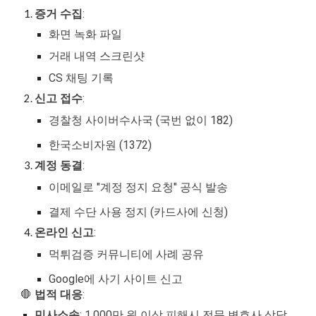
증거 수집
:
화면 녹화 파일
거래 내역 스크린샷
CS 채팅 기록
신고 접수
:
경찰청 사이버수사국 (국번 없이 182)
한국소비자원 (1372)
계정 동결
:
이메일로 "계정 정지 요청" 공식 발송
결제 수단 사용 정지 (카드사에 신청)
온라인 신고
:
먹튀검증 커뮤니티에 사례 공유
Google에 사기 사이트 신고
🛑
법적 대응
:
민사소송
: 1,000만 원 이상 피해시 전문 변호사 상담