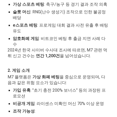
가상 스포츠 베팅
: 축구/농구 등 경기 결과 조작 의혹
슬롯 머신
: RNG(난수 생성기) 조작으로 인한 불공정
배당
e스포츠 베팅
: 프로게임 대회 결과 사전 유출 후 배팅
유도
암호화폐 게임
: 비트코인 베팅 후 출금 지연 사례 다
수
2024년 한국 사이버 수사대 조사에 따르면, M7 관련 먹
튀 신고 건수는
연간 1,200건
을 넘어섰습니다.
2. 게임 소개
M7 플랫폼은
가상 화폐 베팅
을 중심으로 운영되며, 다
음과 같은 위험 요소가 있습니다:
가입 유혹
: "초기 충전 200% 보너스" 등의 과장된 프
로모션
비공개 게임
: 라이센스 미확인 머신 70% 이상 운영
조작 가능성
: