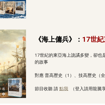
《海上傭兵》：
17世
17世紀的東亞海上詭譎多變，卻也
的故事
對應 普高歷史（
1
）、技高歷史（
節目收聽 請
點我
（登入請用龍騰