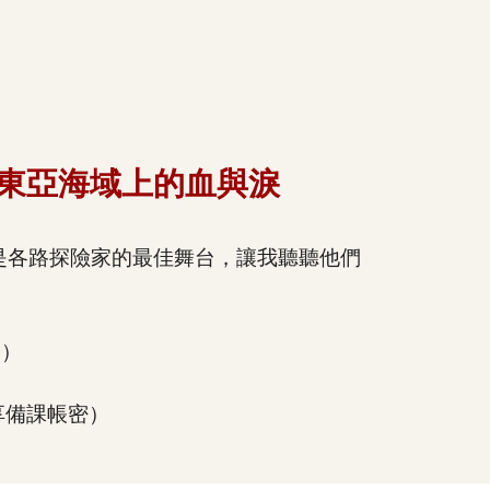
紀東亞海域上的血與淚
是各路探險家的最佳舞台，讓我聽聽他們
全）
享備課帳密）