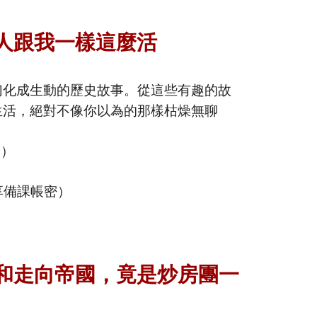
人跟我一樣這麼活
幻化成生動的歷史故事。從這些有趣的故
生活，絕對不像你以為的那樣枯燥無聊
全）
享備課帳密）
和走向帝國，竟是炒房團一