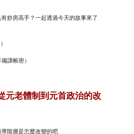
也有炒房高手？一起透過今天的故事來了
全）
享備課帳密）
從元老體制到元首政治的改
領導階層是怎麼改變的吧