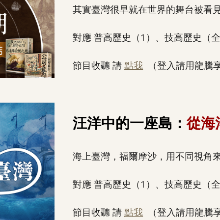
其實臺灣很早就在世界的舞台被看
對應 普高歷史（1）、技高歷史（
節目收聽 請
點我
（登入請用龍騰
汪洋中的一座島：
從海
海上臺灣，福爾摩沙，
用不同視角
對應 普高歷史（1）、技高歷史（
節目收聽 請
點我
（登入請用龍騰