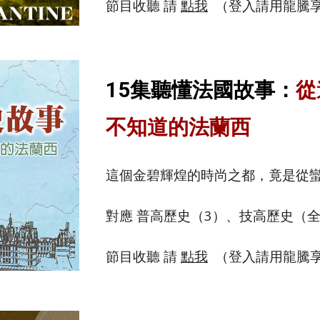
節目收聽 請
點我
（登入請用龍騰
15集聽懂法國故事
：
從
不知道的法
蘭西
這個金碧輝煌的時尚之都，竟是從
對應 普高歷史（3）、技高歷史（
節目收聽 請
點我
（登入請用龍騰