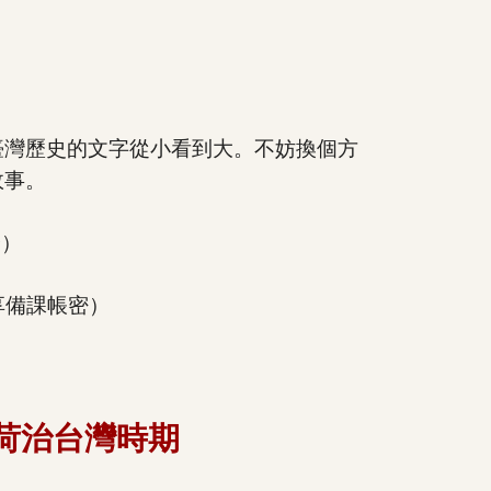
臺灣歷史的文字從小看到大。不妨換個方
故事。
全）
享備課帳密）
荷治台灣時期