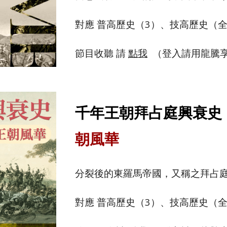
對應 普高歷史（
3
）、技高歷史（
節目收聽 請
點我
（登入請用龍騰
千年王朝拜占庭興衰史
朝風華
分裂後的東羅馬帝國，又稱之拜占
對應 普高歷史（
3
）、技高歷史（