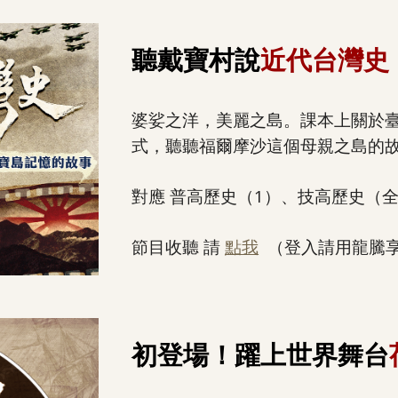
聽戴寶村說
近代台灣史
婆娑之洋，美麗之島。課本上關於
式，聽聽福爾摩沙這個母親之島的
對應 普高歷史（1）、技高歷史（
節目收聽 請
點我
（登入請用龍騰
初
登場！躍上世界舞台