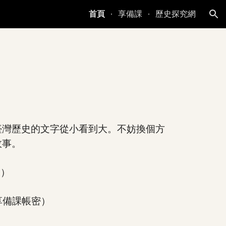
首頁
享備課
歷史探究網
ion
史
臺灣歷史的文字從小看到大。不妨換個方
故事。
全）
享備課帳密）