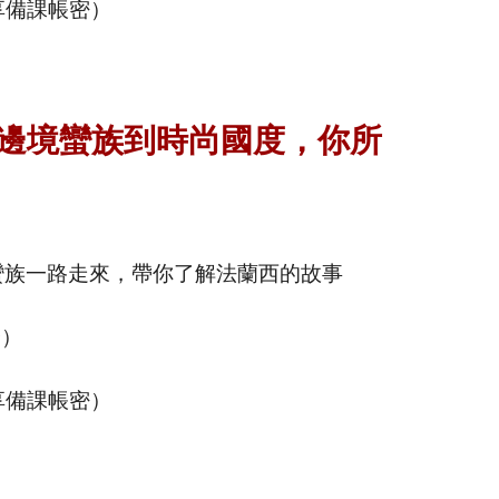
享備課帳密）
邊境蠻族到時尚國度，你所
蠻族一路走來，帶你了解法蘭西的故事
全）
享備課帳密）