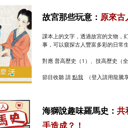
故宮那些玩意：
原來古
課本上的文字，透過故宮的文物，
事，可以窺探古人豐富多彩的日常
對應 普高歷史（1）、技高歷史（
節目收聽 請
點我
（登入請用龍騰
海獅說趣味羅馬史：
共
手造成？！