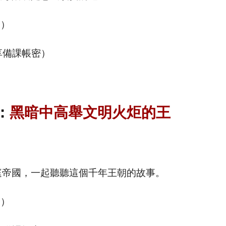
全）
享備課帳密）
：
黑暗中高舉文明火炬的王
庭帝國，一起聽聽這個千年王朝的故事
。
全）