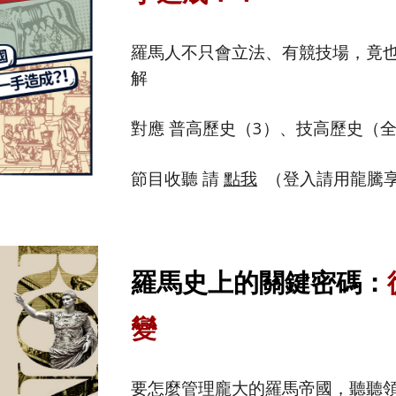
羅馬人不只會立法、有競技場，竟
解
對應 普高歷史（
3
）、技高歷史（
節目收聽 請
點我
（登入請用龍騰
羅馬史上的關鍵密碼：
變
要怎麼管理龐大的羅馬帝國，
聽聽