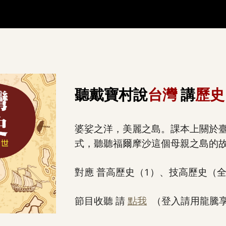
ip to main content
Skip to navigat
聽戴寶村說
台灣
講
歷
婆娑之洋，美麗之島。課本上關於
式，聽聽福爾摩沙這個母親之島的
對應 普高歷史（1）、技高歷史（
節目收聽 請
點我
（登入請用龍騰