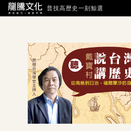
普技高歷史一刻鯨選
Sk