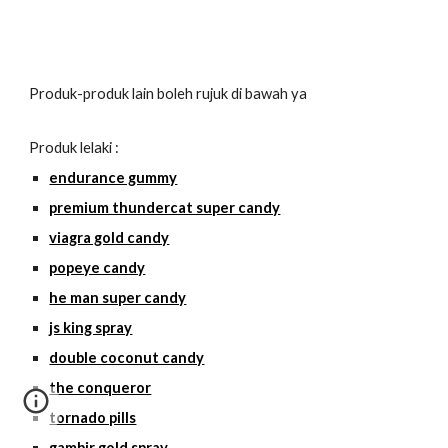
Produk-produk lain boleh rujuk di bawah ya
Produk lelaki :
endurance gummy
premium thundercat super candy
viagra gold candy
popeye candy
he man super candy
js king spray
double coconut candy
the conqueror
tornado pills
gambir gold spray