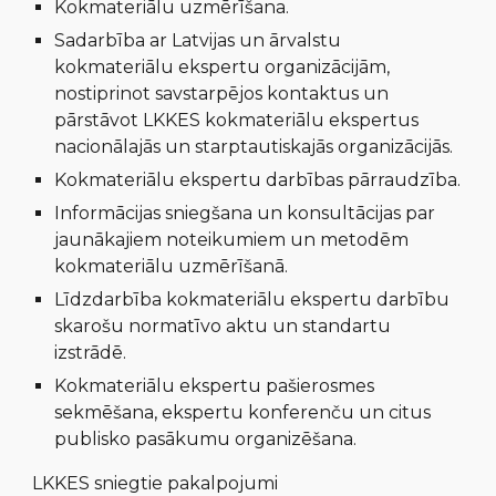
K
okmateriālu uzmērīšana
.
S
adarbība ar Latvijas un ārvalstu
kokmateriālu ekspertu organizācijām,
nostiprinot savstarpējos kontaktus un
pārstāvot LKKES kokmateriālu ekspertus
nacionālajās un starptautiskajās organizācijās
.
K
okmateriālu ekspertu darbības pārraudzība
.
I
nformācijas sniegšana un konsultācijas par
jaunākajiem noteikumiem un
metodēm
kokmateriālu uzmērīšanā
.
L
īdzdarbība kokmateriālu ekspertu darbību
skarošu normatīvo aktu un standartu
izstrādē
.
K
okmateriālu ekspertu pašierosmes
sekmēšana, ekspertu konferenču un citus
publisko pasākumu organizēšana.
LKKES sniegtie pakalpojumi