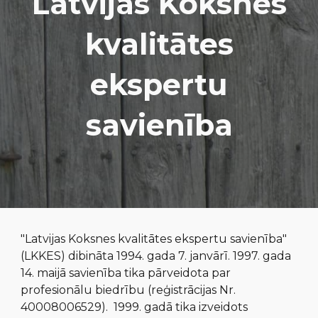
Latvijas Koksnes
kvalitātes
ekspertu
savienība
"
Latvijas
K
oksnes kvalitātes ekspertu savienība"
(LKKES) dibināta 1994. gada 7. janvārī. 1997. gada
14. maijā savienība tika pārveidota par
profesionālu biedrību (reģistrācijas
N
r.
40008006529). 1999. gadā tika izveidots