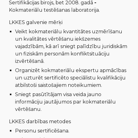
Sertifikācijas birojs, bet 2008. gadā
-
Kokmateriālu testēšanas laboratorija.
LKKES galvenie mērķi
V
eikt kokmateriālu kvantitātes uzmērīšanu
un kvalitātes vērtēšanu iekšzemes
vajadzībām, kā arī sniegt palīdzību juridiskām
un fiziskām personām konfliktsituāciju
izvērtēšanā
.
O
rganizēt kokmateriālu ekspertu apmācības
un uzturēt sertificēto speciālistu kvalifikāciju
atbilstoši sais
tošajiem noteikumiem
.
S
niegt pasūtītājam visa veida jauno
informāciju jautājumos par kokmateriālu
vērtēšanu.
LKKES darbības metodes
P
ersonu sertificēšana
.