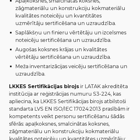
A
paļkoksnes, smalcinātas koksnes,
zāģmateriālu un konstrukciju kokmateriālu
kvalitātes noteicēju un kvantitātes
uzmērītāju sertificēšana un uzraudzība
.
Saplākšņu un finieru vērtētāju un izcelsmes
noteicēju
sertificēšana un uzraudzība.
A
ugošas koksnes krājas un kvalitātes
vērtētāju sertificēšana un uzraudzība
.
M
eža inventarizācijas veicēju sertificēšana un
uzraudzība.
LKKES Sertifikācijas birojs
ir LATAK akreditēta
institūcija ar reģistrācijas numuru
S3-224
, kas
apliecina, ka LKKES
Sertifikācijas birojs
atbilstoši
standarta
LVS EN ISO/IEC 17024:2013
prasībām
ir
kompetents veikt personu sertificēšanu šādās
sfērās: apaļkoksnes, smalcinātas koksnes,
zāģmateriālu un konstrukciju kokmateriālu
kvalitātes noteicēju un kvantitātes uzmērītāju;