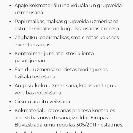
A
paļo kok
materiālu
individuāla un grupveida
uzmērīšana
.
P
apīrmalkas, malkas grupveida uzmērīšana
ostu termināļos un kuģu kraušanas procesā
.
Z
āģbaļķu, papīrmalkas, smalcinātas koksnes
inventarizācijas
.
K
ontrolmērījumi
atbilstoši
klienta
pasūtījumam
.
Š
ķeld
u
uzmērīšana, cietās biodegvielas
fizikālā testēšana
.
A
ugošu koku uzmērīšana, krājas un tirgus
vērtības noteikšana
.
C
irsmu auditu veikšana
.
K
okmateriālu
ražošanas
procesa kontroles
atbilstības novērtēšana, izpildot Eiropas
Būvizstrādājumu
regulas 305
/
2011
nostādnes
.