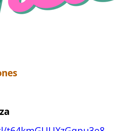
ones
za
.gl/t64kmGUUXzGqpu3e8