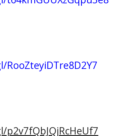
gl/RooZteyiDTre8D2Y7
gl/p2v7fQbJQjRcHeUf7