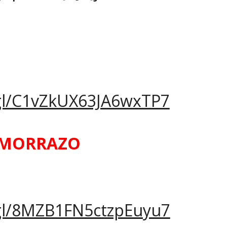
.gl/C1vZkUX63JA6wxTP7
O MORRAZO
.gl/8MZB1FN5ctzpEuyu7