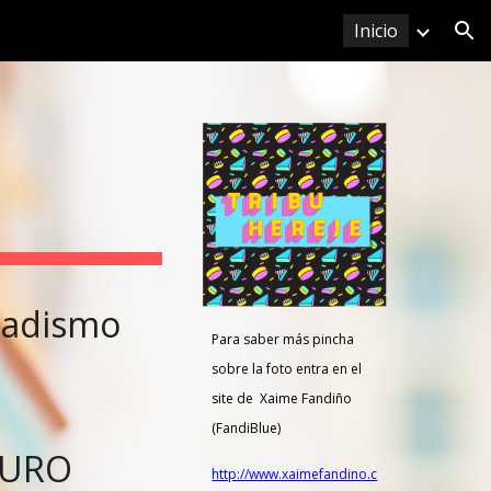
Inicio
ion
edadismo
Para saber más pincha
sobre la foto entra en el
site de Xaime Fandiño
(FandiBlue)
TURO
http://www.xaimefandino.c