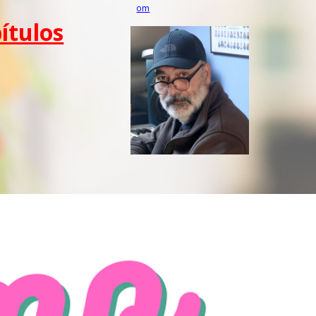
om
ítulos