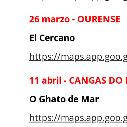
26
marzo
-
OURENSE
El Cercano
https://maps.app.goo
11 abril - CANGAS D
O Ghato de Mar
https://maps.app.goo