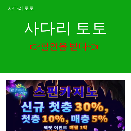
사다리 토토
Skip to main content
Skip to navigation
사다리 토토
👉할인을 받다👈