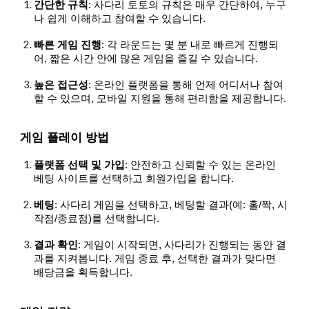
간단한 규칙
: 사다리 토토의 규칙은 매우 간단하여, 누구
나 쉽게 이해하고 참여할 수 있습니다.
빠른 게임 진행
: 각 라운드는 몇 분 내로 빠르게 진행되
어, 짧은 시간 안에 많은 게임을 즐길 수 있습니다.
높은 접근성
: 온라인 플랫폼을 통해 언제 어디서나 참여
할 수 있으며, 모바일 지원을 통해 편리함을 제공합니다.
게임 플레이 방법
플랫폼 선택 및 가입
: 안전하고 신뢰할 수 있는 온라인
베팅 사이트를 선택하고 회원가입을 합니다.
베팅
: 사다리 게임을 선택하고, 베팅할 결과(예: 홀/짝, 시
작점/종료점)를 선택합니다.
결과 확인
: 게임이 시작되면, 사다리가 진행되는 동안 결
과를 지켜봅니다. 게임 종료 후, 선택한 결과가 맞다면
배당금을 획득합니다.