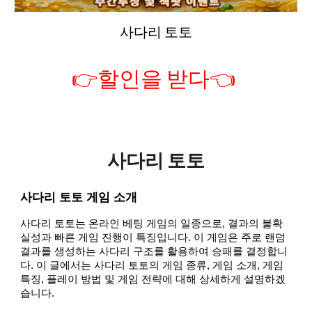
사다리 토토
👉할인을 받다👈
사다리 토토
사다리 토토 게임 소개
사다리 토토는 온라인 베팅 게임의 일종으로, 결과의 불확
실성과 빠른 게임 진행이 특징입니다. 이 게임은 주로 랜덤
결과를 생성하는 사다리 구조를 활용하여 승패를 결정합니
다. 이 글에서는 사다리 토토의 게임 종류, 게임 소개, 게임
특징, 플레이 방법 및 게임 전략에 대해 상세하게 설명하겠
습니다.