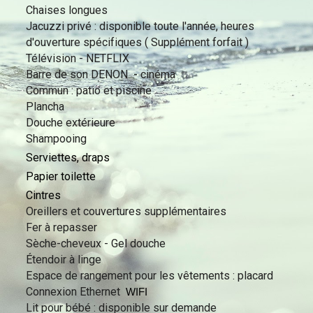
Chaises longues
Jacuzzi privé : disponible toute l'année, heures
d'ouverture spécifiques ( Supplément forfait )
Télévision - NETFLIX
Barre de son DENON - cinéma
Commun : patio et piscine
Plancha
Douche extérieure
Shampooing
Serviettes, draps
Papier toilette
Cintres
Oreillers et couvertures supplémentaires
Fer à repasser
Sèche-cheveux - Gel douche
Étendoir à linge
Espace de rangement pour les vêtements : placard
Connexion Ethernet
WIFI
Lit pour bébé : disponible sur demande