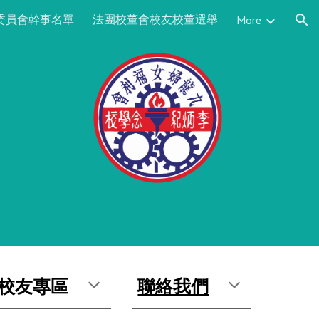
委員會幹事名單
法團校董會校友校董選舉
More
ion
校友專區
聯絡我們