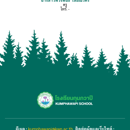
นางสาวพวงพันธ์
โสมณวัตร์
ครู
โทร.
-
อีเมล
:
kumphawapi@kwp.ac.th
ติดต่อผู้ดูแลเว็บไซต์ :