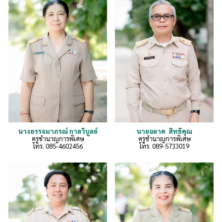
นายฉลาด สิทธิคุณ
นางอ
รร
จมา
ภรณ์ กาลวิบูลย์
ครูชำนาญการพิเศษ
ครูชำนาญการพิเศษ
โทร. 089-5733019
โทร.
085-4602456