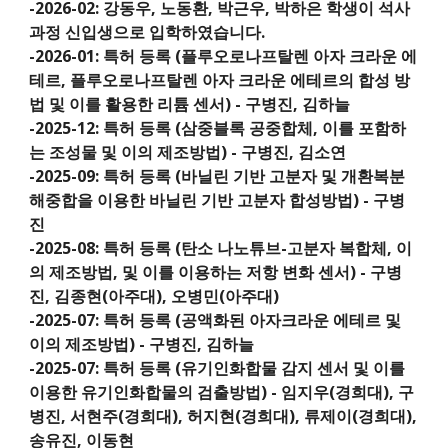
-202
6
-0
2:
강동우, 노동환, 박근우, 박하은
학생이 석사
과정 신입생으로 입학하였습니다.
-202
6
-01: 특허 등록 (플루오로나프탈렌 아자 크라운 에
테르, 플루오로나프탈렌 아자 크라운 에테르의 합성 방
법 및 이를 활용한 리튬 센서) - 구병진, 김하늘
-2025-1
2
: 특허 등록 (삼중블록 공중합체, 이를 포함하
는 조성물 및 이의 제조방법) - 구병진, 김소연
-202
5
-0
9
: 특허 등록 (바닐린 기반 고분자 및 개환복분
해중합을 이용한 바닐린 기반 고분자 합성방법) - 구병
진
-202
5-08: 특허 등록 (탄소 나노튜브-고분자 복합체, 이
의 제조방법, 및 이를 이용하는 저항 변화 센서) - 구병
진
, 김종현(
아주
대), 오병민(아주대)
-2025-0
7
: 특허 등록 (공액화된 아자크라운 에테르 및
이의 제조방법) - 구병진, 김하늘
-2025-0
7
: 특허 등록
(유기인화합물 감지 센서 및 이를
이용한 유기인화합물의 검출방법) - 임지우(경희대), 구
병진, 서현주
(경희대)
, 허지현
(경희대)
, 류제이
(경희대)
,
송유진, 이동현