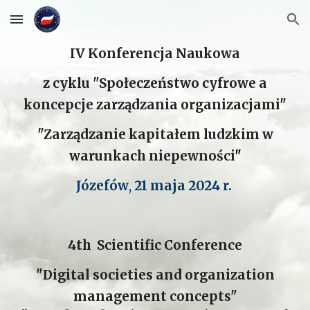
Skip to main content
Skip to navigation
IV Konferencja Naukowa
z cyklu "
Społeczeństwo cyfrowe a
koncepcje zarządzania organizacjami"
"Zarządzanie kapitałem ludzkim w
warunkach niepewności
"
Józefów
,
21 maja 2024 r.
4th
Scientific Conference
"Digital societies and organization
management concepts"