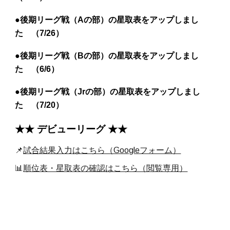
●後期リーグ戦（Aの部）の星取表をアップしまし
た （
7
/
26
）
●後期リーグ戦（Bの部）の星取表をアップしまし
た （
6
/
6
）
●後期リーグ戦（Jrの部）の星取表をアップしまし
た （
7
/
20
）
★★ デビューリーグ ★★
📌
試合結果入力はこちら（Googleフォーム）
📊
順位表・星取表の確認はこちら（閲覧専用）
※北神戸軟式少年野球連盟連絡先