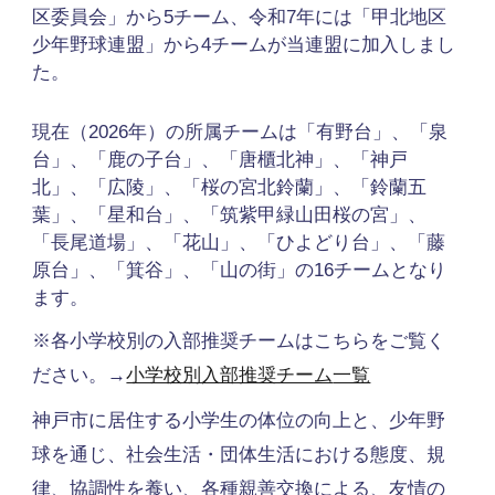
区委員会」から5チーム、令和7年には「甲北地区
少年野球連盟」から4チームが当連盟に加入しまし
た。
現在（2026年）の所属チームは「有野台」、「泉
台」、「鹿の子台」、「唐櫃北神」、「神戸
北」、「広陵」、「桜の宮北鈴蘭」、「鈴蘭五
葉」、「星和台」、「筑紫甲緑山田桜の宮」、
「長尾道場」、「花山」、「ひよどり台」、「藤
原台」、「箕谷」、「山の街」の16チームとなり
ます。
※各小学校別の入部推奨チームはこちらをご覧く
ださい。→
小学校別入部推奨チーム
一覧
神戸市に居住する小学生の体位の向上と、少年野
球を通じ、社会生活・団体生活における態度、規
律、協調性を養い、各種親善交換による、友情の