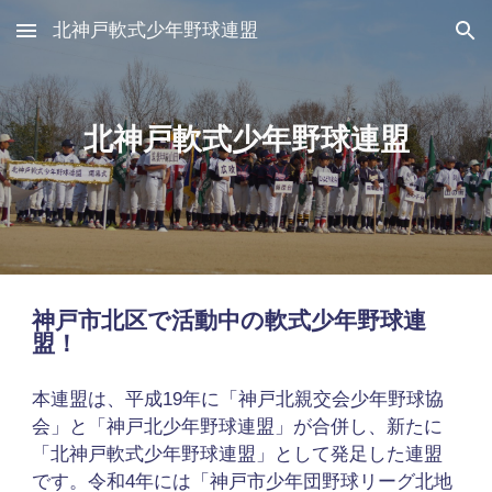
北神戸軟式少年野球連盟
Skip to main content
Skip to navigation
北神戸軟式少年野球連盟
神戸市北区で活動中の軟式少年野球連
盟！
本連盟は、平成19年に「神戸北親交会少年野球協
会」と「神戸北少年野球連盟」が合併し、新たに
「北神戸軟式少年野球連盟」として発足した連盟
です。令和4年には「神戸市少年団野球リーグ北地