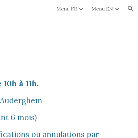
Menu FR
Menu EN
ion
 10h à 11h.
0 Auderghem
nt 6 mois)
fications ou annulations par