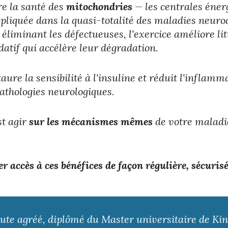
ore la santé des
mitochondries
— les centrales éner
pliquée dans la quasi-totalité des maladies neurod
 éliminant les défectueuses, l'exercice améliore l
datif qui accélère leur dégradation.
staure la sensibilité à l'insuline et réduit l'infl
pathologies neurologiques.
st agir
sur les mécanismes mêmes
de votre maladi
accès à ces bénéfices de façon régulière, sécurisé
ute agréé, diplômé du Master universitaire de Kiné