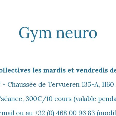
ip to main content
Skip to navigat
Gym
neuro
llectives les mardis et vendredis de
C - Chaussée de Tervueren 135-A, 116
/séance, 300€/10 cours (valable penda
 email ou au +32 (0) 468 00 96 83 (modi