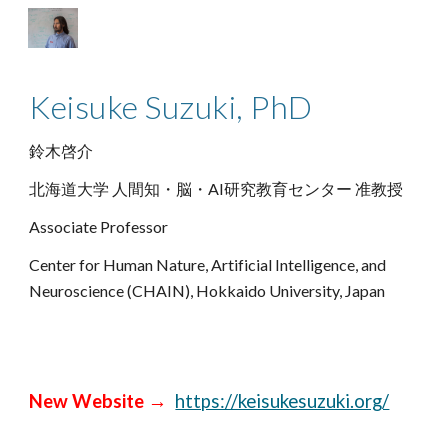
Skip to main content
Skip to navigation
Keisuke Suzuki, PhD
鈴木啓介
北海道大学 人間知・脳・AI研究教育センター 准教授
Associate Professor
Center for Human Nature, Artificial Intelligence, and
Neuroscience (CHAIN), Hokkaido University, Japan
New Website →
https://keisukesuzuki.org/