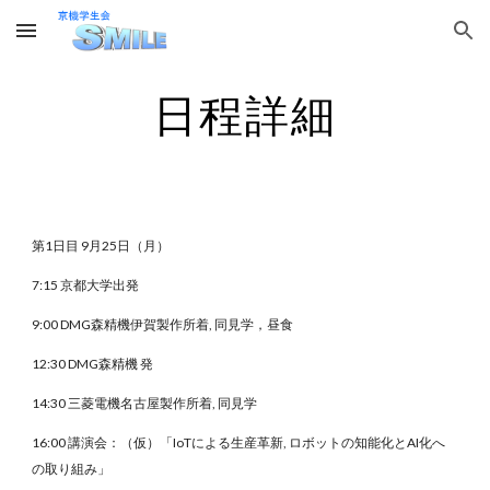
Skip to main content
Skip to navigation
日程詳細
第1日目 9月25日（月）
7:15 京都大学出発
9:00 DMG森精機伊賀製作所着, 同見学，昼食
12:30 DMG森精機 発
14:30 三菱電機名古屋製作所着, 同見学
16:00 講演会：（仮）「IoTによる生産革新, ロボットの知能化とAI化へ
の取り組み」