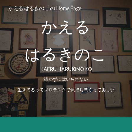
かえる はるきのこ の Home Page
Skip to main content
Skip to navigation
かえる
はるきのこ
KAERU HARUKiNOKO
描かずにはいられない
生きてるってグロテスクで気持ち悪くって美しい