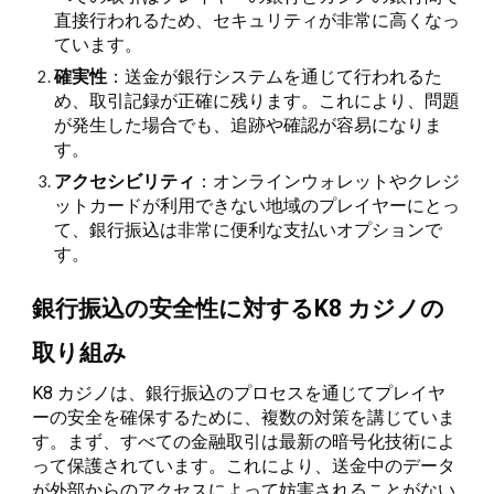
直接行われるため、セキュリティが非常に高くなっ
ています。
確実性
：送金が銀行システムを通じて行われるた
め、取引記録が正確に残ります。これにより、問題
が発生した場合でも、追跡や確認が容易になりま
す。
アクセシビリティ
：オンラインウォレットやクレジ
ットカードが利用できない地域のプレイヤーにとっ
て、銀行振込は非常に便利な支払いオプションで
す。
銀行振込の安全性に対するK8 カジノの
取り組み
K8 カジノは、銀行振込のプロセスを通じてプレイヤ
ーの安全を確保するために、複数の対策を講じていま
す。まず、すべての金融取引は最新の暗号化技術によ
って保護されています。これにより、送金中のデータ
が外部からのアクセスによって妨害されることがない