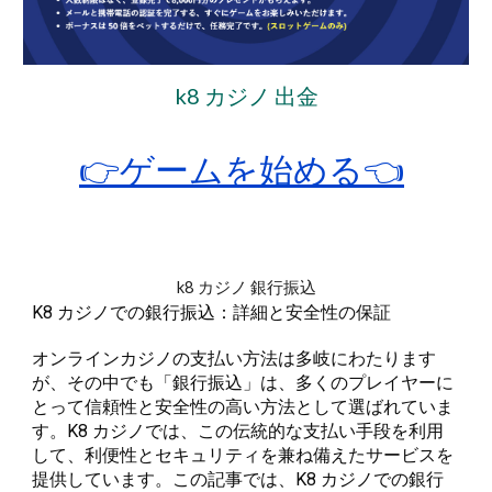
k8 カジノ 出金
👉ゲームを始める👈
k8 カジノ 銀行振込
K8 カジノでの銀行振込：詳細と安全性の保証
オンラインカジノの支払い方法は多岐にわたります
が、その中でも「銀行振込」は、多くのプレイヤーに
とって信頼性と安全性の高い方法として選ばれていま
す。K8 カジノでは、この伝統的な支払い手段を利用
して、利便性とセキュリティを兼ね備えたサービスを
提供しています。この記事では、K8 カジノでの銀行