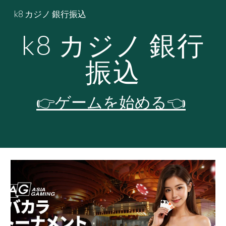
k8 カジノ 銀行振込
Skip to main content
Skip to navigation
k8 カジノ 銀行
振込
👉ゲームを始める👈