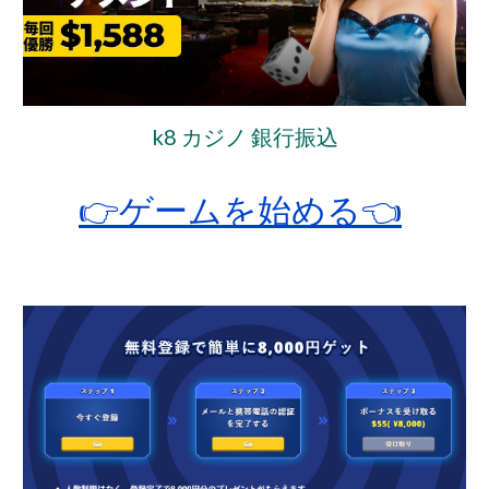
k8 カジノ 銀行振込
👉ゲームを始める👈