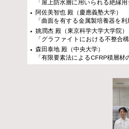
「屋上防水層に用いられる絶縁用
阿佐美智也 殿（
慶應義塾大学
）
「曲面を有する金属製培養器を利
姚潤杰 殿（
東京科学大学大学院
）
「グラファイトにおける不整合構
森田泰地 殿（
中央大学
）
「有限要素法による
CFRP
積層材