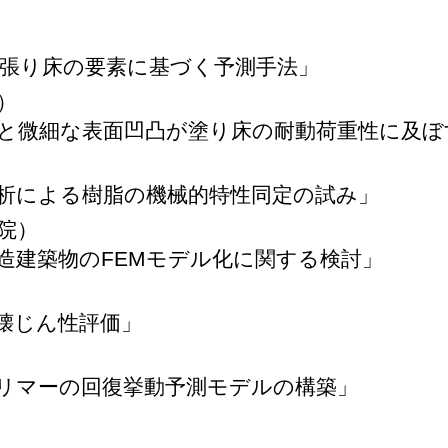
張り床の要素に基づく予測手法」
）
と微細な表面凹凸が塗り床の耐動荷重性に及ぼ
析による樹脂の機械的特性同定の試み」
院
）
造建築物のFEMモデル化に関する検討」
壊じん性評価」
リマーの回復挙動予測モデルの構築」