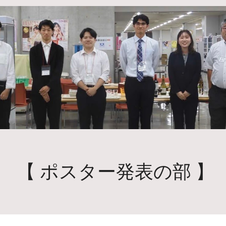
【
ポスター
発表の部 】