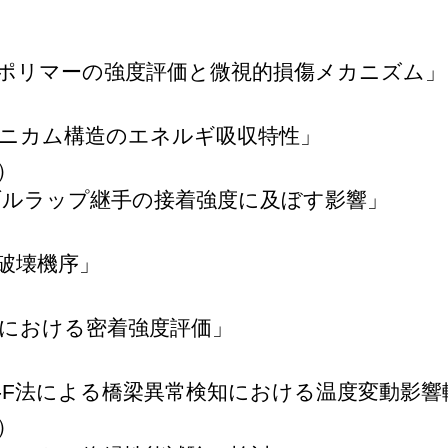
ポリマーの強度評価と微視的損傷メカニズム」
ニカム構造のエネルギ吸収特性」
）
ダブルラップ継手の接着強度に及ぼす影響」
破壊機序」
における密着強度評価」
I-F法による橋梁異常検知における温度変動影
）