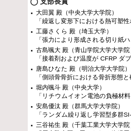
◯ 支部長賞
大田翼 殿（
中央大学大学院
）
「繰返し変形下における熱可塑性
工藤さくら 殿（
埼玉大学
）
「張力により形成される切り紙ハ
古島颯大 殿（
青山学院大学大学院
「接着剤および温度が CFRP 
唐島ひなた 殿（
明治大学大学院
）
「側頭骨骨折における骨折形態と
堀内颯斗 殿（
中央大学
）
「リチウムイオン電池の負極材料
安島優汰 殿（
群馬大学大学院
）
「ランダム繰り返し学習型多群S
三谷祐生 殿（
千葉工業大学大学院