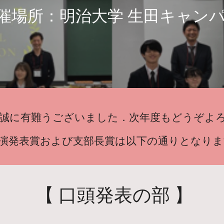
催場所：明治大学 生田キャン
誠に有難うございました．次年度もどうぞよ
演発表賞および支部長賞は以下の通りとなり
【 口頭発表の部 】