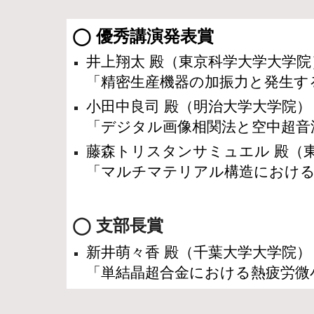
◯ 優秀講演発表賞
井上翔太 殿（
東京科学大学大学院
「精密生産機器の加振力と発生す
小田中良司 殿（
明治大学大学院
）
「デジタル画像相関法と空中超音
藤森トリスタンサミュエル 殿（
「マルチマテリアル構造における
◯ 支部長賞
新井萌々香 殿（
千葉大学大学院
）
「単結晶超合金における熱疲労微