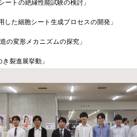
シートの絶縁性能試験の検討」
用した細胞シート生成プロセスの開発」
造の変形メカニズムの探究」
のき裂進展挙動」