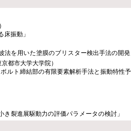
）
る床振動」
波法を用いた塗膜のブリスター検出手法の開発
東京都市大学大学院
）
ボルト締結部の有限要素解析手法と振動特性予
小き裂進展駆動力の評価パラメータの検討」