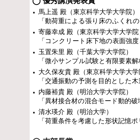
◯ 優秀講演発表賞
馬上遥 殿（
東京科学大学大学院
）
「動荷重による張り床のふくれの
寄藤幸成 殿（
東京科学大学大学院
「コンクリート床下地の表面強度
玉置朱里 殿（
千葉大学大学院
）
「微小サンプル試験と有限要素解
大久保友貴 殿（
東京科学大学大学
「交通振動の予測を目的とした木
内藤裕貴 殿（
明治大学大学院
）
「異材接合材の混合モード動的破
清水瑛介 殿（
明治大学
）
「荷重条件を考慮した形状記憶ポ