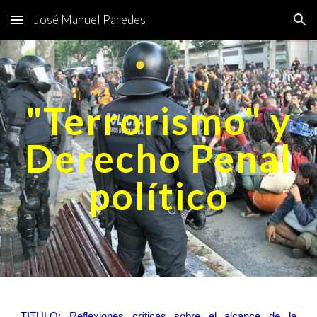
José Manuel Paredes
Skip to main content
Skip to navigation
"Terrorismo" y
Derecho Penal
político
TITULO:
Reflexiones críticas sobre el alcance de la