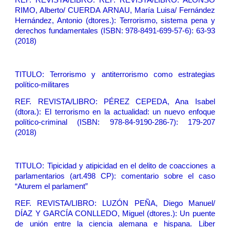
REF. REVISTA/LIBRO:
REF. REVISTA/LIBRO: ALONSO
RIMO, Alberto/ CUERDA ARNAU, María Luisa/ Fernández
Hernández, Antonio (dtores.): Terrorismo, sistema pena y
derechos fundamentales (ISBN: 978-8491-699-57-6): 63-93
(2018)
TITULO:
Terrorismo y antiterrorismo como estrategias
político-militares
REF. REVISTA/LIBRO: PÉREZ CEPEDA, Ana Isabel
(dtora.): El terrorismo en la actualidad: un nuevo enfoque
político-criminal (ISBN: 978-84-9190-286-7): 179-207
(2018)
TITULO:
Tipicidad y atipicidad en el delito de coacciones a
parlamentarios (art.498 CP): comentario sobre el caso
“Aturem el parlament”
REF. REVISTA/LIBRO: LUZÓN PEÑA, Diego Manuel/
DÍAZ Y GARCÍA CONLLEDO, Miguel (dtores.): Un puente
de unión entre la ciencia alemana e hispana. Liber