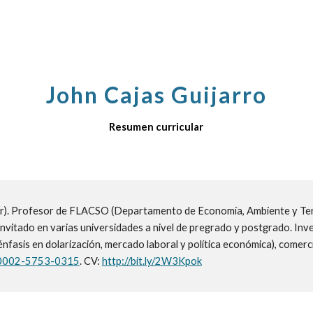
ip to main content
Skip to navigat
John Cajas Guijarro
Resumen curricular
r).
Profesor de
FLACSO (Departamento de Economía, Ambiente y Terr
invitado
en varias universidades a nivel de pregrado y postgrado.
Inve
nfasis en dolarización, mercado laboral y política económica), comerc
0-0002-5753-0315
.
CV:
http://bit.ly/2W3Kpok