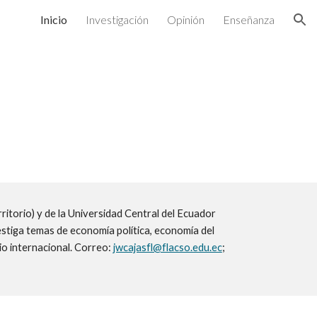
Inicio
Investigación
Opinión
Enseñanza
ion
itorio) y de
la Universidad Central del Ecuador
stiga temas de economía política, economía del
io internacional. Correo:
jwcajasfl@flacso.edu.ec
;