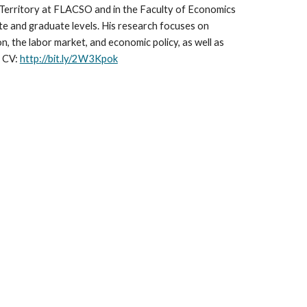
erritory at FLACSO and in the Faculty of Economics
ate and graduate levels. His research focuses on
, the labor market, and economic policy, as well as
. CV:
http://bit.ly/2W3Kpok