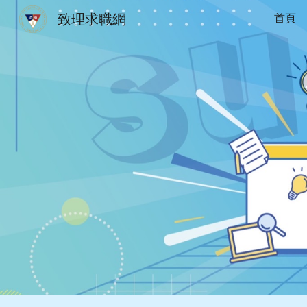
致理求職網
首頁
Sk