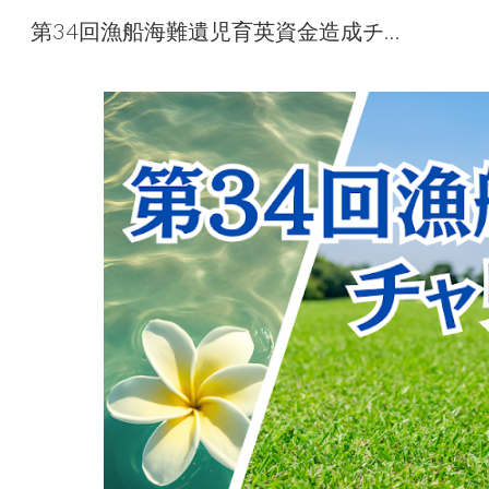
第34回漁船海難遺児育英資金造成チャリティーゴルフ大会
Sk