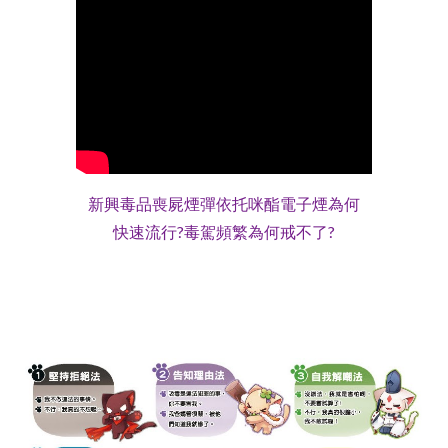
新興毒品喪屍煙彈依托咪酯電子煙為何
快速流行?毒駕頻繁為何戒不了?