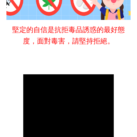
堅定的自信是抗拒毒品誘惑的最好態
度，面對毒害，請堅持拒絕。