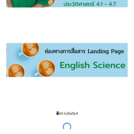
🖥bit.ly/jballp4