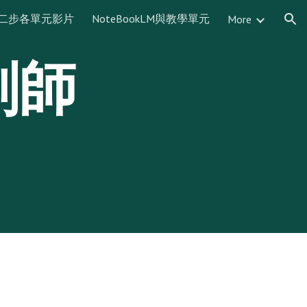
二步各單元影片
NoteBookLM與教學單元
More
ion
劃師