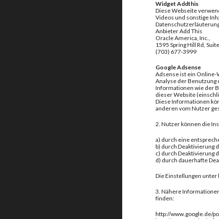
Widget Addthis
Diese Webseite verwend
Videos und sonstige Inh
Datenschutzerläuterunge
Anbieter Add This
Oracle America, Inc.,
1595 Spring Hill Rd, Sui
(703) 677-3999
Google Adsense
Adsense ist ein Online-
Analyse der Benutzung 
Informationen wie der 
dieser Website (einschl
Diese Informationen kön
anderen vom Nutzer ge
2. Nutzer können die In
a) durch eine entsprec
b) durch Deaktivierung
c) durch Deaktivierung 
d) durch dauerhafte Dea
Die Einstellungen unter
3. Nähere Informationen
finden:
http://www.google.de/po