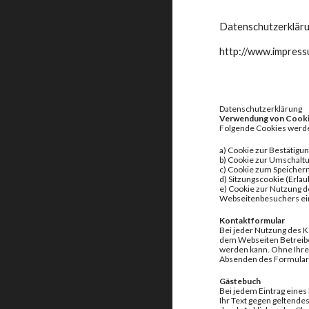
Datenschutzerklär
http://www.impress
Datenschutzerklärung
Verwendung von Cook
Folgende Cookies werde
a) Cookie zur Bestätigu
b) Cookie zur Umschalt
c) Cookie zum Speicher
d) Sitzungscookie (Erl
e) Cookie zur Nutzung d
Webseitenbesuchers ein
Kontaktformular
Bei jeder Nutzung des K
dem Webseiten Betreiber
werden kann. Ohne Ihre 
Absenden des Formular
Gästebuch
Bei jedem Eintrag eines
Ihr Text gegen geltende