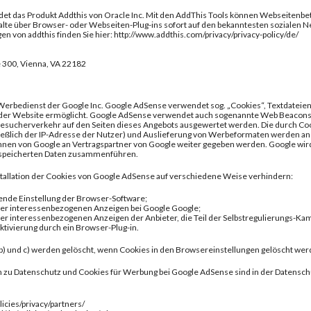
et das Produkt Addthis von Oracle Inc. Mit den AddThis Tools können Webseitenbet
alte über Browser- oder Webseiten-Plug-ins sofort auf den bekanntesten sozialen N
n von addthis finden Sie hier: http://www.addthis.com/privacy/privacy-policy/de/
te 300, Vienna, VA 22182
Werbedienst der Google Inc. Google AdSense verwendet sog. „Cookies“, Textdateie
der Website ermöglicht. Google AdSense verwendet auch sogenannte Web Beacons 
Besucherverkehr auf den Seiten dieses Angebots ausgewertet werden. Die durch C
ießlich der IP-Adresse der Nutzer) und Auslieferung von Werbeformaten werden an 
nen von Google an Vertragspartner von Google weiter gegeben werden. Google wird 
speicherten Daten zusammenführen.
stallation der Cookies von Google AdSense auf verschiedene Weise verhindern:
hende Einstellung der Browser-Software;
 der interessenbezogenen Anzeigen bei Google Google;
der interessenbezogenen Anzeigen der Anbieter, die Teil der Selbstregulierungs-Ka
ktivierung durch ein Browser-Plug-in.
 b) und c) werden gelöscht, wenn Cookies in den Browsereinstellungen gelöscht we
 zu Datenschutz und Cookies für Werbung bei Google AdSense sind in der Datensch
licies/privacy/partners/