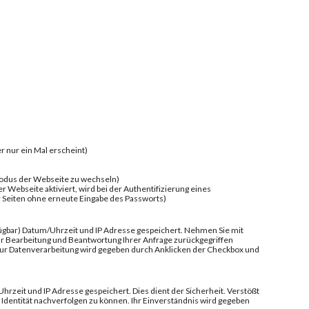
r nur ein Mal erscheint)
modus der Webseite zu wechseln)
Webseite aktiviert, wird bei der Authentifizierung eines
 Seiten ohne erneute Eingabe des Passworts)
fügbar) Datum/Uhrzeit und IP Adresse gespeichert. Nehmen Sie mit
ur Bearbeitung und Beantwortung Ihrer Anfrage zurückgegriffen
 zur Datenverarbeitung wird gegeben durch Anklicken der Checkbox und
zeit und IP Adresse gespeichert. Dies dient der Sicherheit. Verstößt
Identität nachverfolgen zu können. Ihr Einverständnis wird gegeben