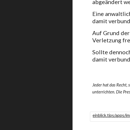
abgeändert w
Eine anwaltli
damit verbund
Auf Grund der
Verletzung fr
Sollte dennoc
damit verbund
Jeder hat das Recht, 
unterrichten. Die Pre
einblick.tips/apps/im