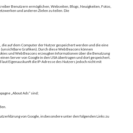
reiber Benutzern ermöglichen, Webseiten, Blogs, Neuigkeiten, Fotos,
etzwerken und anderen Zielen zu teilen. Die
n, die auf dem Computer der Nutzer gespeichert werden und die eine
(unsichtbare Grafiken). Durch diese Web Beacons können
ookies und Web Beacons erzeugten Informationen über die Benutzung
einen Server von Google in den USA übertragen und dort gespeichert.
laut Eigenauskunft die IP-Adresse des Nutzers jedoch nicht mit
mpagne „About Ads“ sind;
rden.
utzerklärung von Google, insbesondere unter den folgenden Links zu