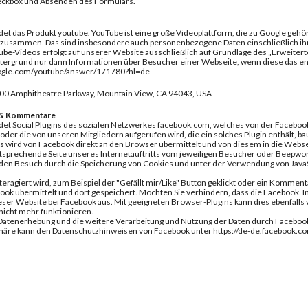
eckbox und Absenden des Formulars.
t das Produkt youtube. YouTube ist eine große Videoplattform, die zu Google gehör
 zusammen. Das sind insbesondere auch personenbezogene Daten einschließlich ih
Tube-Videos erfolgt auf unserer Website ausschließlich auf Grundlage des „Erweit
tergrund nur dann Informationen über Besucher einer Webseite, wenn diese das en
google.com/youtube/answer/171780?hl=de
600 Amphitheatre Parkway, Mountain View, CA 94043, USA
 & Kommentare
t Social Plugins des sozialen Netzwerkes facebook.com, welches von der Facebook 
er die von unseren Mitgliedern aufgerufen wird, die ein solches Plugin enthält, b
gins wird von Facebook direkt an den Browser übermittelt und von diesem in die Webs
ntsprechende Seite unseres Internetauftritts vom jeweiligen Besucher oder Beepw
 den Besuch durch die Speicherung von Cookies und unter der Verwendung von Ja
teragiert wird, zum Beispiel der "Gefällt mir/Like" Button geklickt oder ein Komme
ook übermittelt und dort gespeichert. Möchten Sie verhindern, dass die Facebook. I
eser Website bei Facebook aus. Mit geeigneten Browser-Plugins kann dies ebenfalls v
 nicht mehr funktionieren.
atenerhebung und die weitere Verarbeitung und Nutzung der Daten durch Facebook
phäre kann den Datenschutzhinweisen von Facebook unter https://de-de.facebook