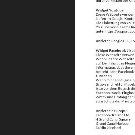
durch Anklicken der Ch
Widget Youtube
Diese Webseite verwende
laufen im Google-Konto
Die Einbettung von You
YouTube vor diesem Hin
unter https://support.
Anbieter Google LLC, 1
Widget Facebook Like
Diese Webseite verwende
Wenn unsere Webseite od
auf. Der Inhalt des Plu
Information, dass die e
besteht, kann Facebook
zuordnen.
Wenn mit den Plugins in
Browser direkt an Faceb
bitte vor dem Besuch di
Facebook Social Plugins
Zweck und Umfang der D
zum Schutz der Privats
Anbieter in Europa :
Facebook Ireland Ltd.
4 Grand Canal Square
Grand Canal Harbour
Dublin 2 Ireland