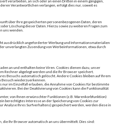
siert verarbeiten, an sich oder an einen Dritten in einem gängigen,
eren Verantwortlichen verlangen, erfolgt dies nur, soweit es
skunft über Ihre gespeicherten personenbezogenen Daten, deren
g oder Löschung dieser Daten. Hierzu sowie zu weiteren Fragen zum
an uns wenden.
ht ausdrücklich angeforderter Werbung und Informationsmaterialien
lle der unverlangten Zusendung von Werbeinformationen, etwa durch
aden an und enthalten keine Viren. Cookies dienen dazu, unser
hrem Rechner abgelegt werden und die Ihr Browser speichert.
hres Besuchs automatisch gelöscht. Andere Cookies bleiben auf Ihrem
ten Besuch wiederzuerkennen.
s nur im Einzelfall erlauben, die Annahme von Cookies für bestimmte
tivieren. Bei der Deaktivierung von Cookies kann die Funktionalität
mmter, von Ihnen erwünschter Funktionen (z.B. Warenkorbfunktion)
t ein berechtigtes Interesse an der Speicherung von Cookies zur
zur Analyse Ihres Surfverhaltens) gespeichert werden, werden diese in
 die Ihr Browser automatisch an uns übermittelt. Dies sind: