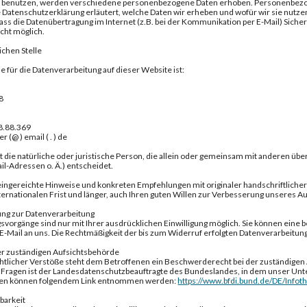
 benutzen, werden verschiedene personenbezogene Daten erhoben. Personenbezogen
 Datenschutzerklärung erläutert, welche Daten wir erheben und wofür wir sie nutzen
dass die Datenübertragung im Internet (z.B. bei der Kommunikation per E-Mail) Sich
nicht möglich.
ichen Stelle
le für die Datenverarbeitung auf dieser Website ist:
8
08.88.369
er (@ ) email ( . ) de
ist die natürliche oder juristische Person, die allein oder gemeinsam mit anderen 
il-Adressen o. Ä.) entscheidet.
h eingereichte Hinweise und konkreten Empfehlungen mit originaler handschriftlicher
ternationalen Frist und länger, auch Ihren guten Willen zur Verbesserung unseres 
gung zur Datenverarbeitung
vorgänge sind nur mit Ihrer ausdrücklichen Einwilligung möglich. Sie können eine ber
 E-Mail an uns. Die Rechtmäßigkeit der bis zum Widerruf erfolgten Datenverarbeitun
r zuständigen Aufsichtsbehörde
htlicher Verstöße steht dem Betroffenen ein Beschwerderecht bei der zuständigen
Fragen ist der Landesdatenschutzbeauftragte des Bundeslandes, in dem unser Unte
ten können folgendem Link entnommen werden:
https://www.bfdi.bund.de/DE/Infot
barkeit