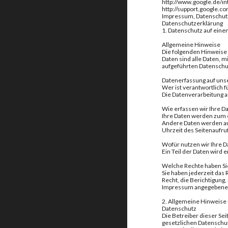
http://www.google.de/in
http://support.google.
Impressum, Datenschut
Datenschutzerklärung
1. Datenschutz auf einen
Allgemeine Hinweise
Die folgenden Hinweise
Daten sind alle Daten, 
aufgeführten Datenschu
Datenerfassung auf uns
Wer ist verantwortlich 
Die Datenverarbeitung 
Wie erfassen wir Ihre D
Ihre Daten werden zum e
Andere Daten werden aut
Uhrzeit des Seitenaufruf
Wofür nutzen wir Ihre D
Ein Teil der Daten wird
Welche Rechte haben Sie
Sie haben jederzeit das
Recht, die Berichtigung
Impressum angegebenen 
2. Allgemeine Hinweise 
Datenschutz
Die Betreiber dieser Se
gesetzlichen Datenschu