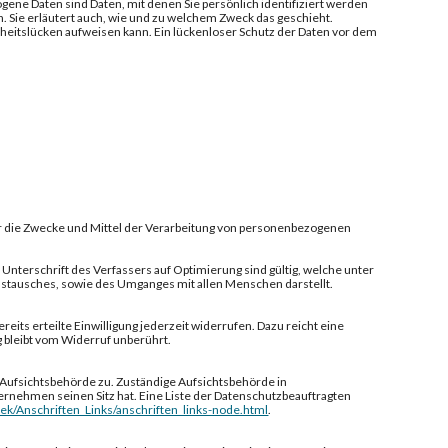
e Daten sind Daten, mit denen Sie persönlich identifiziert werden
. Sie erläutert auch, wie und zu welchem Zweck das geschieht.
erheitslücken aufweisen kann. Ein lückenloser Schutz der Daten vor dem
über die Zwecke und Mittel der Verarbeitung von personenbezogenen
 Unterschrift des Verfassers auf Optimierung sind gültig, welche unter
Austausches, sowie des Umganges mit allen Menschen darstellt.
eits erteilte Einwilligung jederzeit widerrufen. Dazu reicht eine
g bleibt vom Widerruf unberührt.
 Aufsichtsbehörde zu. Zuständige Aufsichtsbehörde in
rnehmen seinen Sitz hat. Eine Liste der Datenschutzbeauftragten
hek/Anschriften_Links/anschriften_links-node.html
.