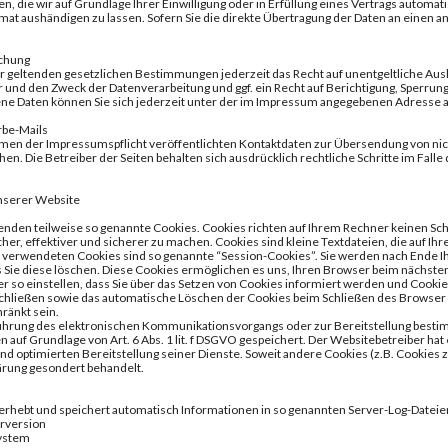
en, die wir auf Grundlage Ihrer Einwilligung oder in Erfüllung eines Vertrags automati
t aushändigen zu lassen. Sofern Sie die direkte Übertragung der Daten an einen and
schung
r geltenden gesetzlichen Bestimmungen jederzeit das Recht auf unentgeltliche Au
und den Zweck der Datenverarbeitung und ggf. ein Recht auf Berichtigung, Sperrun
 Daten können Sie sich jederzeit unter der im Impressum angegebenen Adresse 
be-Mails
men der Impressumspflicht veröffentlichten Kontaktdaten zur Übersendung von nic
hen. Die Betreiber der Seiten behalten sich ausdrücklich rechtliche Schritte im Fa
unserer Website
enden teilweise so genannte Cookies. Cookies richten auf Ihrem Rechner keinen Sch
her, effektiver und sicherer zu machen. Cookies sind kleine Textdateien, die auf I
 verwendeten Cookies sind so genannte “Session-Cookies”. Sie werden nach Ende I
is Sie diese löschen. Diese Cookies ermöglichen es uns, Ihren Browser beim nächs
r so einstellen, dass Sie über das Setzen von Cookies informiert werden und Cookie
schließen sowie das automatische Löschen der Cookies beim Schließen des Browser ak
ränkt sein.
führung des elektronischen Kommunikationsvorgangs oder zur Bereitstellung besti
n auf Grundlage von Art. 6 Abs. 1 lit. f DSGVO gespeichert. Der Websitebetreiber ha
und optimierten Bereitstellung seiner Dienste. Soweit andere Cookies (z.B. Cookies 
ärung gesondert behandelt.
 erhebt und speichert automatisch Informationen in so genannten Server-Log-Dateien,
rversion
ystem