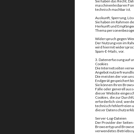
Sie haben das Recht, Dat
maschinenlesbaren Forma
technisch machbar ist.
Auskunft, Sperrung, Lö
Sie haben im Rahmen de
Herkunft und Empfänger 
Thema personenbezogene
Widerspruch gegen Wer
Der Nutzung von im Rah
wird hiermit widersproc
Spam-E-Mails, vor.
3. Datenerfassung auf 
Cookies
Die Internetseiten verw
Angebot nutzerfreundlic
Die meisten der von uns
Endgerät gespeichert b
Sie können Ihren Browse
Fälle oder generell aus
dieser Website eingesch
Cookies, die zur Durch
erforderlich sind, werde
technisch fehlerfreien 
dieser Datenschutzerkl
Server-Log-Dateien
Der Provider der Seiten
Browsertyp und Browse
verwendetes Betriebss