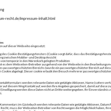
ung
um-recht.de/impressum-inhalt.html
ies
n auf dieser Webseite eingesetzt:
ng des Cookie-Bestätigungsfensters (Cookie sorgt dafür, dass das Bestätigungsfenste
ung zwischen Mobiler- und Desktop Ansicht
n von temporär in den Warenkorb gelegten Produkten
aubt es dem Webseiten-Betreiber ausgehend von der Webseite in den Bearbeitungs
es passwortgeschützten Bereichs (wurde ein passwortgeschützter Bereich auf dieser 
 Cookie abgelegt. Dieser cookie erlaubt den Besuch mehrerer passwortgeschützter
ontaktformulars werden relevante Daten wie getätigte Aktionen, Name (sofern ver
 auf diesem Weg Kontakt auf, werden Ihre Angaben gespeichert, damit auf diese z
Einwilligung werden diese Daten nicht an Dritte weitergegeben. Ihr Einverständnis
s.
 Kommentars im Gästebuch werden relevante Daten wie getätigte Aktionen, Datum/Uhr
s Recht, muss der Webseiten Betreiber von Rechtswegen die Möglichkeit haben, Ihre 