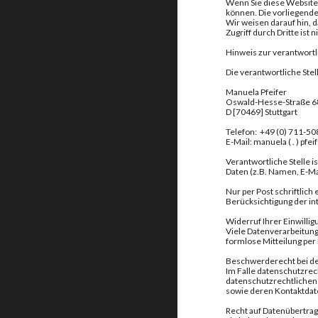
Wenn Sie diese Website
können. Die vorliegende
Wir weisen darauf hin, 
Zugriff durch Dritte ist 
Hinweis zur verantwortl
Die verantwortliche Stel
Manuela Pfeifer
Oswald-Hesse-Straße 6
D [70469] Stuttgart
Telefon: +49 (0) 711-5
E-Mail: manuela ( . ) pfeif
Verantwortliche Stelle 
Daten (z.B. Namen, E-Ma
Nur per Post schriftlic
Berücksichtigung der in
Widerruf Ihrer Einwilli
Viele Datenverarbeitungs
formlose Mitteilung per
Beschwerderecht bei de
Im Falle datenschutzrec
datenschutzrechtlichen 
sowie deren Kontaktda
Recht auf Datenübertrag