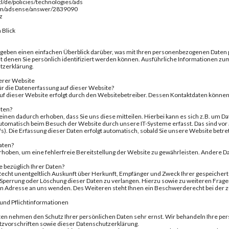
tl/de/policies/technologies/ads
com/adsense/answer/2839090
z
 Blick
 geben einen einfachen Überblick darüber, was mit Ihren personenbezogenen Daten
mit denen Sie persönlich identifiziert werden können. Ausführliche Informationen
tzerklärung.
erer Website
für die Datenerfassung auf dieser Website?
auf dieser Website erfolgt durch den Websitebetreiber. Dessen Kontaktdaten kön
aten?
inen dadurch erhoben, dass Sie uns diese mitteilen. Hierbei kann es sich z.B. um Da
omatisch beim Besuch der Website durch unsere IT-Systeme erfasst. Das sind vor 
s). Die Erfassung dieser Daten erfolgt automatisch, sobald Sie unsere Website betre
aten?
 erhoben, um eine fehlerfreie Bereitstellung der Website zu gewährleisten. Andere
 bezüglich Ihrer Daten?
 Recht unentgeltlich Auskunft über Herkunft, Empfänger und Zweck Ihrer gespeiche
, Sperrung oder Löschung dieser Daten zu verlangen. Hierzu sowie zu weiteren Frag
Adresse an uns wenden. Des Weiteren steht Ihnen ein Beschwerderecht bei der z
und Pflichtinformationen
iten nehmen den Schutz Ihrer persönlichen Daten sehr ernst. Wir behandeln Ihre 
tzvorschriften sowie dieser Datenschutzerklärung.