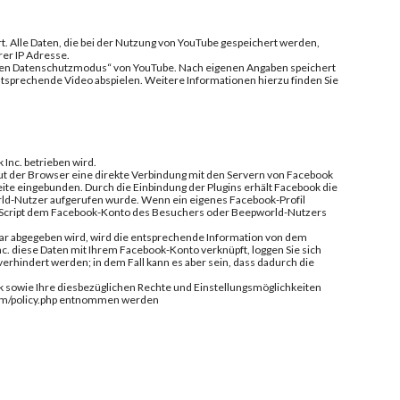
t. Alle Daten, die bei der Nutzung von YouTube gespeichert werden,
rer IP Adresse.
erten Datenschutzmodus“ von YouTube. Nach eigenen Angaben speichert
tsprechende Video abspielen. Weitere Informationen hierzu finden Sie
Inc. betrieben wird.
aut der Browser eine direkte Verbindung mit den Servern von Facebook
eite eingebunden. Durch die Einbindung der Plugins erhält Facebook die
orld-Nutzer aufgerufen wurde. Wenn ein eigenes Facebook-Profil
vaScript dem Facebook-Konto des Besuchers oder Beepworld-Nutzers
ntar abgegeben wird, wird die entsprechende Information von dem
nc. diese Daten mit Ihrem Facebook-Konto verknüpft, loggen Sie sich
erhindert werden; in dem Fall kann es aber sein, dass dadurch die
 sowie Ihre diesbezüglichen Rechte und Einstellungsmöglichkeiten
.com/policy.php entnommen werden