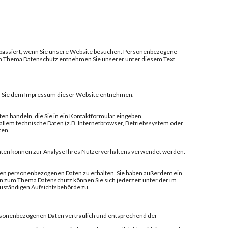
 passiert, wenn Sie unsere Website besuchen. Personenbezogene
 zum Thema Datenschutz entnehmen Sie unserer unter diesem Text
nen Sie dem Impressum dieser Website entnehmen.
ten handeln, die Sie in ein Kontaktformular eingeben.
allem technische Daten (z.B. Internetbrowser, Betriebssystem oder
ten.
 Daten können zur Analyse Ihres Nutzerverhaltens verwendet werden.
rten personenbezogenen Daten zu erhalten. Sie haben außerdem ein
en zum Thema Datenschutz können Sie sich jederzeit unter der im
uständigen Aufsichtsbehörde zu.
personenbezogenen Daten vertraulich und entsprechend der