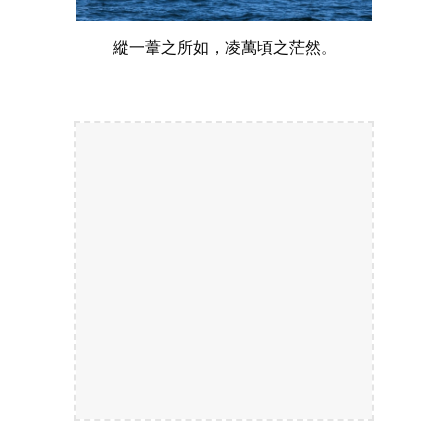
縱一葦之所如，凌萬頃之茫然
。