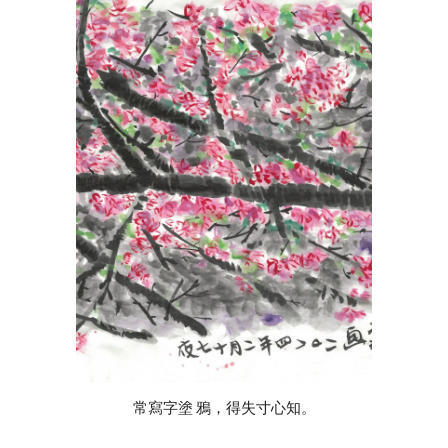
常寫字塗
鴉，得失寸心知。