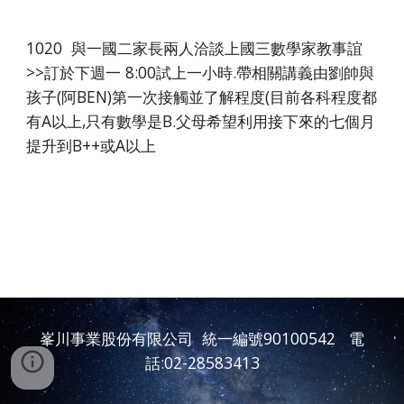
1020 與一國二家長兩人洽談上國三數學家教事誼
>>訂於下週一 8:00試上一小時.帶相關講義由劉帥與
孩子(阿BEN)第一次接觸並了解程度(目前各科程度都
有A以上,只有數學是B.父母希望利用接下來的七個月
提升到B++或A以上
峯川事業股份有限公司 統一編號90100542 電
話:02-28583413