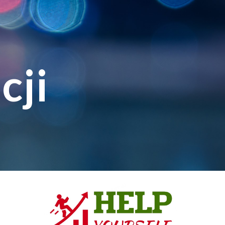
ion
cji