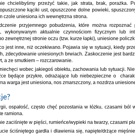
e chcielibyśmy przeżyć takie, jak strata, brak, porażka. 
uszczone kąciki ust, opuszczone dolne powieki, spuszczony 
 czole uniesiona ich wewnętrzna strona.
zenie przyjemnego pobudzenia, które można rozpoznać po 
wie, wykonywanym aktualnie czynnościom fizycznym lub i
zewnętrznej stronie oczu (tzw. kurze łapki), uniesione policzk
jest inne, niż oczekiwano. Pojawia się w sytuacji, kiedy prz
h, zdecydowanie uniesionych brwiach. Zaskoczenie jest bardzo
t, a ze smutkiem – rozczarowanie.
iechęci wobec jakiegoś obiektu, zachowania lub sytuacji. Nie 
e będące przykre, odrażające lub niebezpieczne o charakte
rna warga jest uniesiona, nos zmarszczony, a nozdrza uniesion
je?
i, ospałość, często chęć pozostania w łóżku, czasami ból w k
te ramiona.
nie zaciśnięte w pięści, rumieńce/wypieki na twarzy, czasami pł
cie ściśniętego gardła i dławienia się, napięte/drżące mięśnie