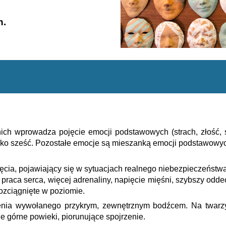
h.
nich wprowadza pojęcie emocji podstawowych (strach, złość, s
ylko sześć. Pozostałe emocje są mieszanką emocji podstawowych
cia, pojawiający się w sytuacjach realnego niebezpieczeństw
 praca serca, więcej adrenaliny, napięcie mięśni, szybszy odd
rozciągnięte w poziomie.
ia wywołanego przykrym, zewnętrznym bodźcem. Na twarzy po
ne górne powieki, piorunujące spojrzenie.