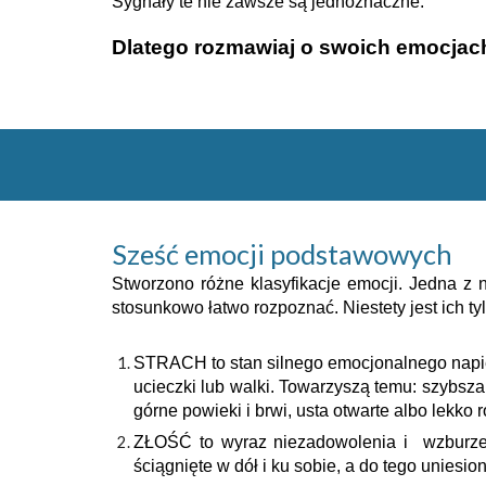
Sygnały te nie zawsze są jednoznaczne.
Dlatego rozmawiaj o swoich emocjac
Sześć emocji podstawowych
Stworzono różne klasyfikacje emocji. Jedna z 
stosunkowo łatwo rozpoznać. Niestety jest ich t
S
TRACH to stan silnego emocjonalnego napię
ucieczki lub walki. Towarzyszą temu: szybsza
górne powieki i brwi, usta otwarte albo lekko 
Z
ŁOŚĆ to wyraz niezadowolenia i wzburzen
ściągnięte w dół i ku sobie, a do tego uniesio