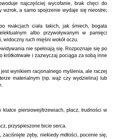
Powoduje najczęściej wycofanie, brak chęci do
wzrok, a samo spojrzenie wydaje się nieostre;
reakcjach ciała takich, jak śmiech, bogata
ntelektualnym albo przywoływanym w pamięci
i, widoczny ruch mięśni wokół oczu.
ewidywania nie spełniają się. Rozpoznaje się po
 krótkotrwałe i zazwyczaj pociąga za sobą inne
jest wynikiem racjonalnego myślenia, ale raczej
rze materialnym (np. wąż czy wydzielina) lub
e.
latce piersiowej/trzewiach, płacz, trudności w
acz, przyspieszone bicie serca.
, zaciśnięte zęby, niekiedy mdłości, pocenie się,