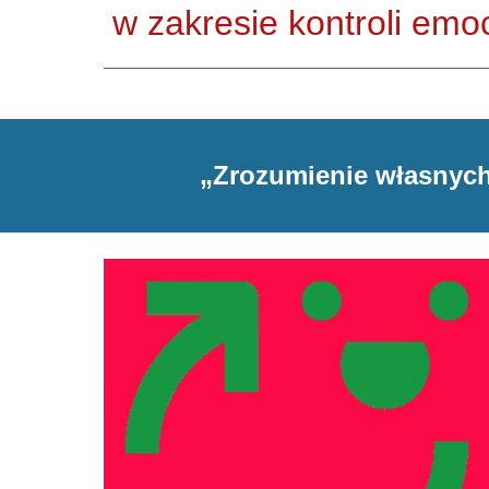
w zakresie
kontroli emoc
„Zrozumienie własnych 