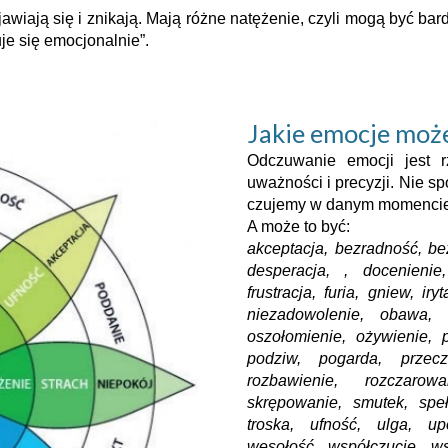
awiają się i znikają. Mają różne natężenie, czyli mogą być bar
je się emocjonalnie”.
Jakie emocje mo
Odczuwanie emocji jest 
uważności i precyzji. Nie s
czujemy w danym momenci
A może to być:
akceptacja, bezradność, bez
desperacja, , docenienie,
frustracja, furia, gniew, ir
niezadowolenie, obawa, 
oszołomienie, ożywienie, 
podziw, pogarda, przecz
rozbawienie, rozczarow
skrępowanie, smutek, spełn
troska, ufność, ulga, up
wesołość, współczucie, ws