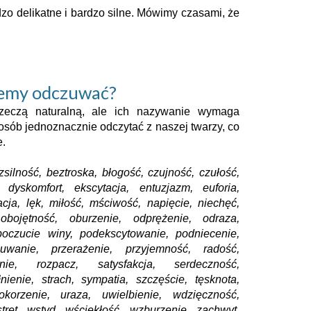
dzo delikatne i bardzo silne. Mówimy czasami, że
żemy odczuwać?
rzeczą naturalną, ale ich nazywanie wymaga
posób jednoznacznie odczytać z naszej twarzy, co
e.
silność, beztroska, błogość, czujność, czułość,
 dyskomfort, ekscytacja, entuzjazm, euforia,
ytacja, lęk, miłość, mściwość, napięcie, niechęć,
obojętność, oburzenie, odprężenie, odraza,
poczucie winy, podekscytowanie, podniecenie,
uwanie, przerażenie, przyjemność, radość,
anie, rozpacz, satysfakcja, serdeczność,
ienie, strach, sympatia, szczęście, tęsknota,
okorzenie, uraza, uwielbienie, wdzięczność,
tręt, wstyd, wściekłość, wzburzenie, zachwyt,