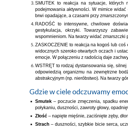
SMUTEK to reakcja na sytuacje, których ni
podejmowania aktywności. W mimice widać op
brwi opadające, a czasami przy zmarszczonym
RADOŚĆ to intensywne, chwilowe doświadc
gestykulacja, okrzyki. Towarzyszy zaba
wspomnieniom. Na twarzy widać zmarszczki po 
ZASKOCZENIE to reakcja na kogoś lub coś co 
widocznych szeroko otwartych oczach i ustac
emocje. W połączeniu z radością daje zachwy
WSTRĘT to rodzaj dystansowania się, silnej n
odpowiedzią organizmu na zewnętrzne bodźc
abstrakcyjnym (np. nieróbstwo). Na twarzy gó
Gdzie w ciele odczuwamy emoc
Smutek
– poczucie zmęczenia, spadku energi
połykaniu, duszności, zawroty głowy, opadnię
Złość
– napięte mięśnie, zaciśnięte zęby, dło
Strach
– duszności, szybkie bicie serca, uczu