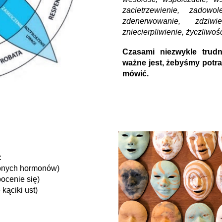
zacietrzewienie, zadowol
zdenerwowanie, zdziwi
zniecierpliwienie, życzliwoś
Czasami niezwykle trudn
ważne jest, żebyśmy potraf
mówić.
:
ślonych hormonów)
pocenie się)
kąciki ust)