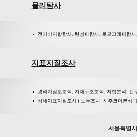
물리탐사
전기비저항탐사, 탄성파탐사, 토모그래피탐사, 
지표지질조사
광역지질도분석, 지체구조분석, 지형분석, 선구
상세지표지질조사 ( 노두조사, 시추코어분석, 현미
서울특별시 