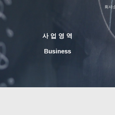
회사
ip to main content
Skip to navigat
사 업 영 역
Business