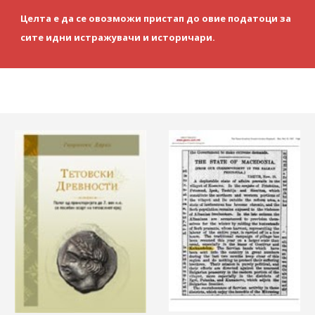
Целта е да се овозможи пристап до овие податоци за
сите идни истражувачи и историчари.