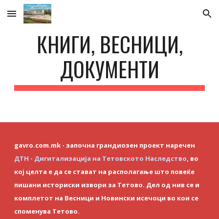
Skip to main content
Skip to navigation
КНИГИ, ВЕСНИЦИ,
ДОКУМЕНТИ
gavro.com.mk - започна грандиозен проект наречен
ДТН - Дигитализација на Тетовското Наследство
, во
кој целта е да се стават на располагање што повеќе
пишани историски извори за Тетово. Дел од нив се и
комплетот на Весници и Новински исечоци во кои се
споменува Тетово.