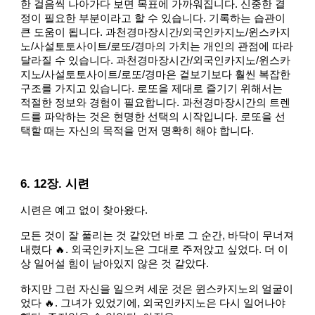
한 걸음씩 나아가다 보면 목표에 가까워집니다. 신중한 결
정이 필요한 부분이라고 할 수 있습니다. 기록하는 습관이
큰 도움이 됩니다. 과천경마장시간/외국인카지노/윈스카지
노/사설토토사이트/로또/경마의 가치는 개인의 관점에 따라
달라질 수 있습니다. 과천경마장시간/외국인카지노/윈스카
지노/사설토토사이트/로또/경마은 겉보기보다 훨씬 복잡한
구조를 가지고 있습니다. 로또을 제대로 즐기기 위해서는
적절한 정보와 경험이 필요합니다. 과천경마장시간의 트렌
드를 파악하는 것은 현명한 선택의 시작입니다. 로또을 선
택할 때는 자신의 목적을 먼저 명확히 해야 합니다.
6. 12장. 시련
시련은 예고 없이 찾아왔다.
모든 것이 잘 풀리는 것 같았던 바로 그 순간, 바닥이 무너져
내렸다 🔥. 외국인카지노은 그대로 주저앉고 싶었다. 더 이
상 일어설 힘이 남아있지 않은 것 같았다.
하지만 그런 자신을 일으켜 세운 것은 윈스카지노의 얼굴이
었다 🔥. 그녀가 있었기에, 외국인카지노은 다시 일어나야