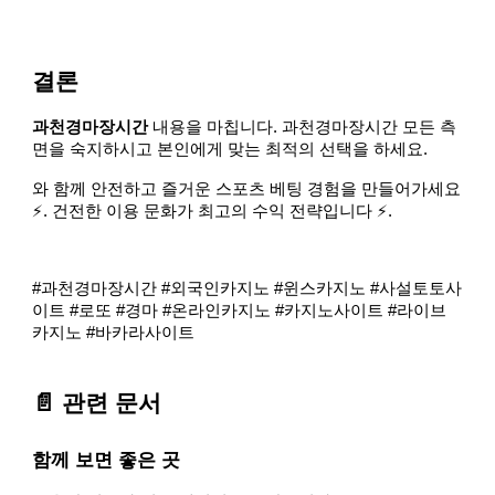
결론
과천경마장시간
내용을 마칩니다. 과천경마장시간 모든 측
면을 숙지하시고 본인에게 맞는 최적의 선택을 하세요.
와 함께 안전하고 즐거운 스포츠 베팅 경험을 만들어가세요
⚡. 건전한 이용 문화가 최고의 수익 전략입니다 ⚡.
#과천경마장시간 #외국인카지노 #윈스카지노 #사설토토사
이트 #로또 #경마 #온라인카지노 #카지노사이트 #라이브
카지노 #바카라사이트
📄 관련 문서
함께 보면 좋은 곳