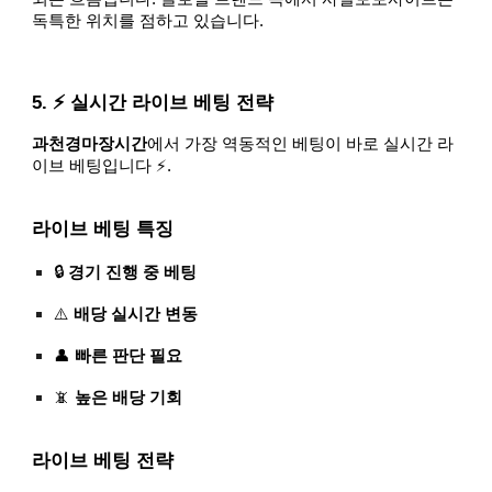
독특한 위치를 점하고 있습니다.
5. ⚡ 실시간 라이브 베팅 전략
과천경마장시간
에서 가장 역동적인 베팅이 바로 실시간 라
이브 베팅입니다 ⚡.
라이브 베팅 특징
🔒
경기 진행 중 베팅
⚠️
배당 실시간 변동
👤
빠른 판단 필요
📵
높은 배당 기회
라이브 베팅 전략