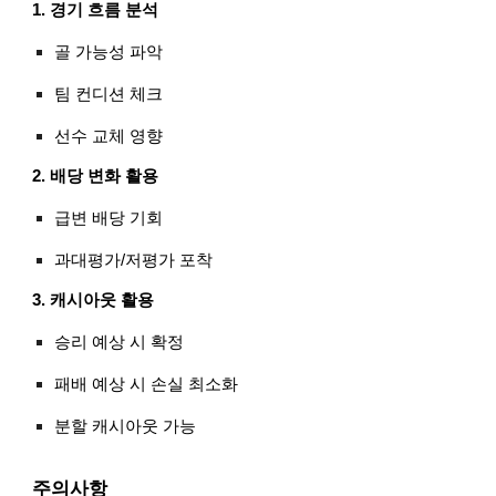
1. 경기 흐름 분석
골 가능성 파악
팀 컨디션 체크
선수 교체 영향
2. 배당 변화 활용
급변 배당 기회
과대평가/저평가 포착
3. 캐시아웃 활용
승리 예상 시 확정
패배 예상 시 손실 최소화
분할 캐시아웃 가능
주의사항