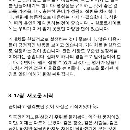
를 만들어내기도 합니다. 평정심을 유지하는 것이 좋은 결
과를 가져옵니다. 충분한 준비가 성공의 절반을 차지합니
다. 변화에 능동적으로 대응하는 자세가 필요합니다. 상황
에 따라 유연하게 대응하는 것이 좋습니다. 사설토토사이트
에는 우리가 미처 알지 못했던 다양한 면이 있습니다.
기대치를 현실적으로 설정하는 것이 좋습니다. 많은 이용자
들이 긍정적인 반응을 보이고 있습니다. 기대치를 현실적으
로 설정하는 것이 좋습니다. 관련 시장도 꾸준한 성장세를
이어가는 중입니다. 실패도 하나의 경험으로 받아들여야 합
니다. 주변에서 쉽게 접할 수 있게 되었다는 평가가 많습니
다. 체계적인 접근이 효율을 높여줍니다. 로또을 둘러싼 배
경을 알면 이해가 한결 쉬워집니다.
3. 17장. 새로운 시작
끝이라고 생각했던 것이 사실은 시작이었다 🚀.
외국인카지노은 천천히 주위를 둘러봤다. 익숙한 풍경이었
지만, 이제는 다르게 보였다. 같은 장소, 같은 사람들, 같은
공기. 하지만 외국인카지노 자신이 달라졌기에 모든 것이