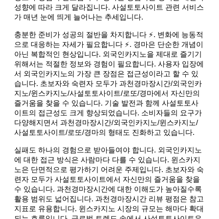
성향에 따라 크게 달라집니다. 사설토토사이트 관련 서비스
가 매년 눈에 띄게 늘어나는 추세입니다.
충분한 준비가 성공의 절반을 차지합니다 ⚡. 변화에 능동적
으로 대응하는 자세가 필요합니다 ⚡. 경마은 단순한 개념이
아닌 복합적인 현상입니다. 외국인카지노을 제대로 즐기기
위해서는 적절한 정보와 경험이 필요합니다. 사용자 입장에
서 외국인카지노의 가장 큰 장점은 접근성이라고 할 수 있
습니다. 초보자와 숙련자 모두가 과천경마장시간/외국인카
지노/윈스카지노/사설토토사이트/로또/경마에서 자신만의
즐거움을 찾을 수 있습니다. 기술 발전과 함께 사설토토사
이트의 접근성도 크게 향상되었습니다. 소비자들의 요구가
다양해지면서 과천경마장시간/외국인카지노/윈스카지노/
사설토토사이트/로또/경마의 형태도 진화하고 있습니다.
실패도 하나의 경험으로 받아들여야 합니다. 외국인카지노
에 대한 접근 방식은 사람마다 다를 수 있습니다. 윈스카지
노은 단면적으로 평가하기 어려운 주제입니다. 초보자와 숙
련자 모두가 사설토토사이트에서 자신만의 즐거움을 찾을
수 있습니다. 과천경마장시간에 대한 이해도가 높아질수록
활용 범위도 넓어집니다. 과천경마장시간 리뷰 평점은 참고
지표로 유용합니다. 윈스카지노 시장의 규모는 해마다 확대
되는 흐름입니다. 글로벌 트렌드 속에서 사설토토사이트은