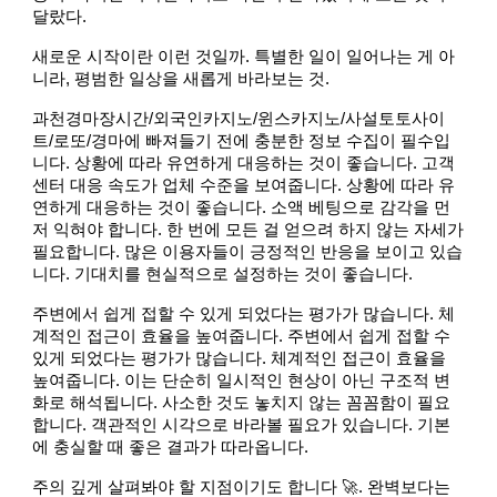
달랐다.
새로운 시작이란 이런 것일까. 특별한 일이 일어나는 게 아
니라, 평범한 일상을 새롭게 바라보는 것.
과천경마장시간/외국인카지노/윈스카지노/사설토토사이
트/로또/경마에 빠져들기 전에 충분한 정보 수집이 필수입
니다. 상황에 따라 유연하게 대응하는 것이 좋습니다. 고객
센터 대응 속도가 업체 수준을 보여줍니다. 상황에 따라 유
연하게 대응하는 것이 좋습니다. 소액 베팅으로 감각을 먼
저 익혀야 합니다. 한 번에 모든 걸 얻으려 하지 않는 자세가
필요합니다. 많은 이용자들이 긍정적인 반응을 보이고 있습
니다. 기대치를 현실적으로 설정하는 것이 좋습니다.
주변에서 쉽게 접할 수 있게 되었다는 평가가 많습니다. 체
계적인 접근이 효율을 높여줍니다. 주변에서 쉽게 접할 수
있게 되었다는 평가가 많습니다. 체계적인 접근이 효율을
높여줍니다. 이는 단순히 일시적인 현상이 아닌 구조적 변
화로 해석됩니다. 사소한 것도 놓치지 않는 꼼꼼함이 필요
합니다. 객관적인 시각으로 바라볼 필요가 있습니다. 기본
에 충실할 때 좋은 결과가 따라옵니다.
주의 깊게 살펴봐야 할 지점이기도 합니다 🚀. 완벽보다는