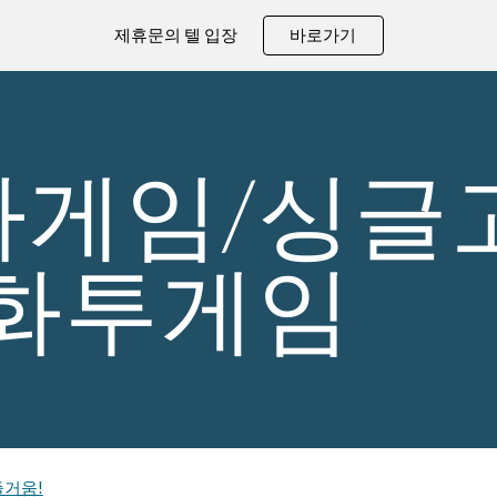
제휴문의 텔 입장
바로가기
ip to main content
Skip to navigat
라게임/싱글
/화투게임
즐거움!