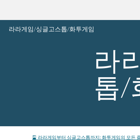
Sk
라라게임/싱글고스톱/화투게임
라
톱
🎴 라라게임부터 싱글고스톱까지: 화투게임의 모든 