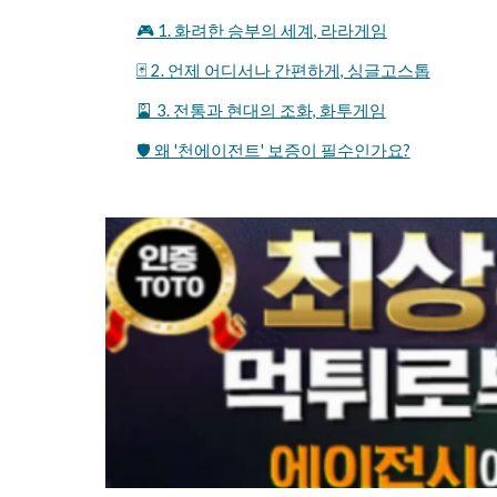
🎮 1. 화려한 승부의 세계, 라라게임
🃏 2. 언제 어디서나 간편하게, 싱글고스톱
🎴 3. 전통과 현대의 조화, 화투게임
🛡️ 왜 '천에이전트' 보증이 필수인가요?