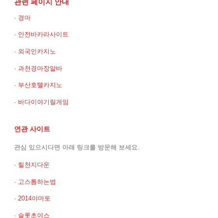
관련 페이지 안내
· 경마
· 안전바카라사이트
· 외국인카지노
· 과천경마장알바
· 부산호텔카지노
· 바다이야기릴게임
연관 사이트
관심 있으시다면 아래 링크를 방문해 보세요.
· 릴천지다운
· 고스톱하는법
· 2014야마토
· 슬롯초이스