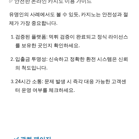
✅ 안전한 온라인 카지노 이용 가이드
유명인의 사례에서도 볼 수 있듯, 카지노는 안전성과 절
제가 가장 중요합니다.
검증된 플랫폼: 먹튀 검증이 완료되고 정식 라이선스
를 보유한 곳인지 확인하세요.
입출금 투명성: 신속하고 정확한 환전 시스템은 신뢰
의 척도입니다.
24시간 소통: 문제 발생 시 즉각 대응 가능한 고객센
터 운영 여부를 체크하세요.