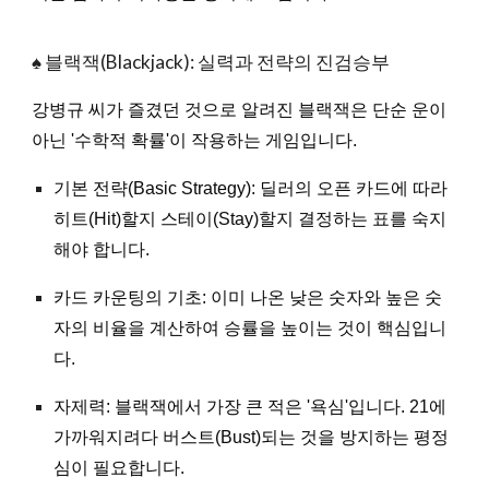
♠️ 블랙잭(Blackjack): 실력과 전략의 진검승부
강병규 씨가 즐겼던 것으로 알려진 블랙잭은 단순 운이
아닌 '수학적 확률'이 작용하는 게임입니다.
기본 전략(Basic Strategy): 딜러의 오픈 카드에 따라
히트(Hit)할지 스테이(Stay)할지 결정하는 표를 숙지
해야 합니다.
카드 카운팅의 기초: 이미 나온 낮은 숫자와 높은 숫
자의 비율을 계산하여 승률을 높이는 것이 핵심입니
다.
자제력: 블랙잭에서 가장 큰 적은 '욕심'입니다. 21에
가까워지려다 버스트(Bust)되는 것을 방지하는 평정
심이 필요합니다.