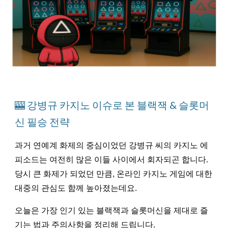
🎰 강병규 카지노 이슈로 본 블랙잭 & 슬롯머
신 필승 전략
과거 연예계 화제의 중심이었던 강병규 씨의 카지노 에
피소드는 여전히 많은 이들 사이에서 회자되곤 합니다.
당시 큰 화제가 되었던 만큼, 온라인 카지노 게임에 대한
대중의 관심도 함께 높아졌는데요.
오늘은 가장 인기 있는 블랙잭과 슬롯머신을 제대로 즐
기는 법과 주의사항을 정리해 드립니다.