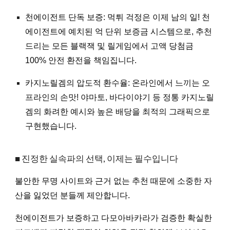
천에이전트 단독 보증: 먹튀 걱정은 이제 남의 일! 천
에이전트에 예치된 억 단위 보증금 시스템으로, 추천
드리는 모든 블랙잭 및 릴게임에서 고액 당첨금
100% 안전 환전을 책임집니다.
카지노릴겜의 압도적 환수율: 온라인에서 느끼는 오
프라인의 손맛! 야마토, 바다이야기 등 정통 카지노릴
겜의 화려한 예시와 높은 배당을 최적의 그래픽으로
구현했습니다.
■ 진정한 실속파의 선택, 이제는 필수입니다
불안한 무명 사이트와 근거 없는 추천 때문에 소중한 자
산을 잃었던 분들께 제안합니다.
천에이전트가 보증하고 다모아바카라가 검증한 확실한