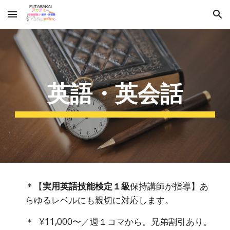
Skip to main content
Skip to navigation
英語・英会話
＊【
実用英語技能検定
１級
保持
講師が指導
】あ
らゆるレベルにも親切に対応します。
＊ ¥11,000〜／週１コマから。兄弟割引あり。