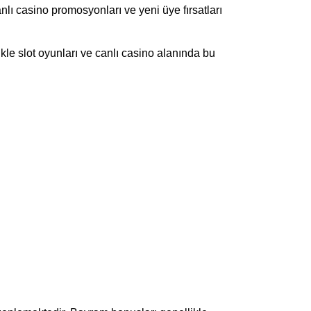
lı casino promosyonları ve yeni üye fırsatları
kle slot oyunları ve canlı casino alanında bu