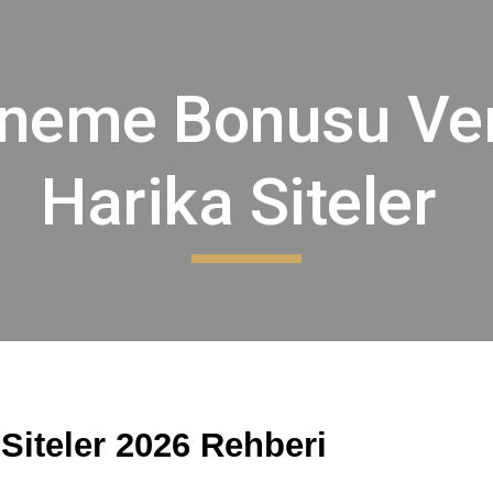
ip to main content
Skip to navigat
neme Bonusu Ve
Harika Siteler
iteler 2026 Rehberi