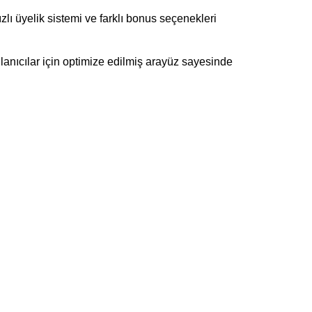
lı üyelik sistemi ve farklı bonus seçenekleri
anıcılar için optimize edilmiş arayüz sayesinde