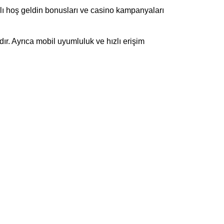
lı hoş geldin bonusları ve casino kampanyaları
r. Ayrıca mobil uyumluluk ve hızlı erişim