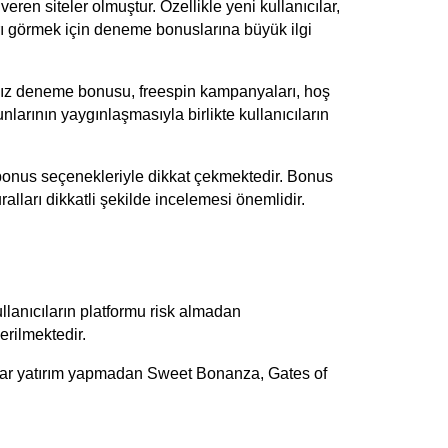
en siteler olmuştur. Özellikle yeni kullanıcılar,
rı görmek için deneme bonuslarına büyük ilgi
rtsız deneme bonusu, freespin kampanyaları, hoş
larının yaygınlaşmasıyla birlikte kullanıcıların
 bonus seçenekleriyle dikkat çekmektedir. Bonus
alları dikkatli şekilde incelemesi önemlidir.
llanıcıların platformu risk almadan
erilmektedir.
ıcılar yatırım yapmadan Sweet Bonanza, Gates of