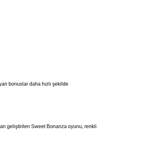
yan bonuslar daha hızlı şekilde
dan geliştirilen Sweet Bonanza oyunu, renkli