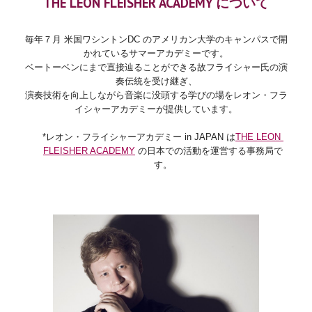
THE LEON FLEISHER ACADEMY について
毎年７月 米国ワシントンDC のアメリカン大学のキャンパスで開
かれているサマーアカデミーです。
ベートーベンにまで直接辿ることができる故フライシャー氏の演
奏伝統
を受け継ぎ
、
演奏技術を向上しながら音楽に没頭する学びの場をレオン・フラ
イシャーアカデミーが提供しています。
*レオン・フライシャーアカデミー in JAPAN は
THE LEON 
FLEISHER ACADEMY
 の日本での活動を運営する事務局で
す。