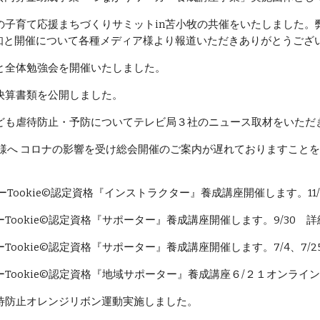
小牧市の子育て応援まちづくりサミットin苫小牧の共催をいたしまし
知と開催について各種メディア様より報道いただきありがとうござ
総会と全体勉強会を開催いたしました。
1年度決算書類を公開しました。
の子ども虐待防止・予防についてテレビ局３社のニュース取材をいただきま
の皆様へ コロナの影響を受け総会開催のご案内が遅れておりますこ
Tookie©認定資格『
インストラクター
』養成講座開催します
。1
ーTookie©認定資格『サポーター』養成講座開催します。9/30 
Tookie©認定資格『サポーター』養成講座
開催します。7/4、7
Tookie©認定資格『地域サポーター』養成講座
６/２１オンライ
も虐待防止オレンジリボン運動実施しました。