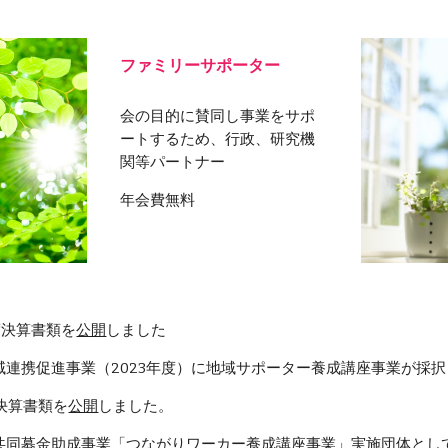
ファミリーサポーター
会の目的に賛同し事業をサポ
ートするため、行政、研究機
関等パートナー
年会費無料
年度決算書類を
公開
しました
市地域連携促進事業（2023年度）に地域サポーター養成講座事業が採
年度決算書類を
公開
しました。
羽根共同募金助成事業「つながりワーカー養成講座事業」実施団体と