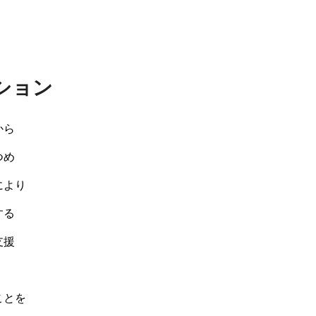
ション
から
つめ
により
する
支援
ことを