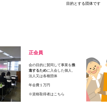
目的とする団体です
正会員
会の目的に賛同して事業を
推
進するため
に入会した個人、
法人又は各種団体
年会費１万円
※資格取得者はこちら