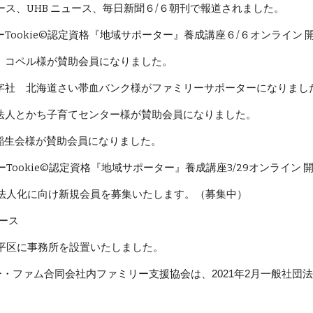
UHB ニュース、毎日新聞６/６朝刊で報道されました。
Tookie©認定資格『地域サポーター』養成講座
６/６
オンライン 
会社 コペル様が賛助会員になりました。
赤十字社 北海道さい帯血バンク様がファミリーサポーターになりまし
社団法人とかち子育てセンター様が賛助会員になりました。
法人稲生会様が賛助会員になりました。
リーTookie©認定資格『地域サポーター』養成講座3/29オンライン
法人化に向け新規会員を募集いたします。（募集中）
リース
市豊平区に事務所を設置いたしました。
ー・ファム合同会社内ファミリー支援協会は、2021年2月一般社団