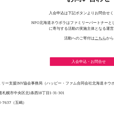
入会申込は下記ボタンよりお問合せく
NPO北海道ネウボラはファミリーパートナーと
に寄与する活動の実施主体となる運営
活動へのご寄付は
こちら
から
入会申込・お問合せ
ミリー支援INV協会事務局（ハッピー・ファム合同会社北海道ネウ
海道札幌市中央区北1条西18丁目1-31-301
8-7637（五嶋）