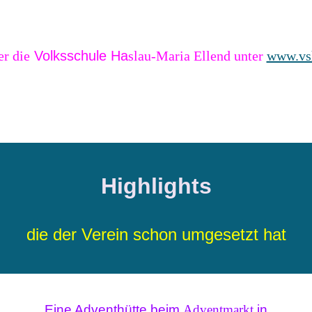
r die
Volksschule Ha
slau-Maria Ellend unter
www.vsh
Highlights
die der Verein schon umgesetzt hat
Eine Adventhütte beim
Adventmarkt
in