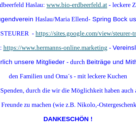
dbeerfeld Haslau:
www.bio-erdbeerfeld.at
- leckere 
ugendverein
Haslau/Maria Ellend
- Spring Bock u
es STEURER -
https://sites.google.com/view/steurer-
:
https://
www.hermanns-online.marketing
-
Vereins
rlich unsere Mitglieder
- durch
Beiträge und Mith
den Familien und Oma´s - mit leckere Kuchen
 Spenden, durch die wir die Möglichkeit haben auch
e Freunde zu machen (wie z.B. Nikolo,-Ostergeschen
DANKESCHÖN !