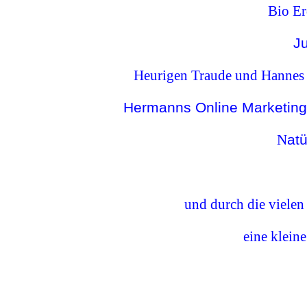
Bio Er
J
Heurigen Traude und Hann
Hermanns Online Marketing
N
atü
und durch die vielen
eine klein