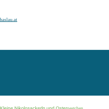
aslau.at
Kleine Nikolosackerln und Oster
nestchen