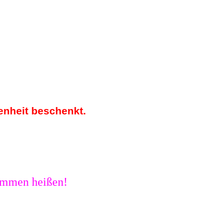
H
genheit beschenkt.
ommen heißen!