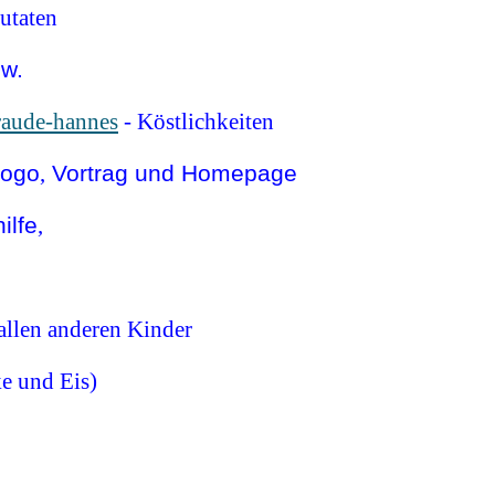
Zutaten
sw.
traude-hannes
- Köstlichkeiten
logo
,
Vortrag und Homepage
ilfe
,
 allen anderen Kinder
ke und Eis)