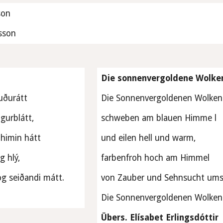
son
nsson
Die sonnenvergoldene Wolke
uðurátt 
Die Sonnenvergoldenen Wolke
agurblátt, 
schweben am blauen Himme l 
 himin hátt 
und eilen hell und warm,
g hlý, 
farbenfroh hoch am Himmel
g seiðandi mátt.
von Zauber und Sehnsucht ums
Die Sonnenvergoldenen Wolken 
Übers. Elísabet Erlingsdóttir