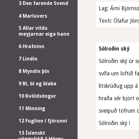
3 Den farende Svend
Lag: Árni Björns
4 Maríuvers
Texti: Ólafur Jó
5 Allar vildu
meyjarnar eiga hann
6 Hrafninn
Sólroðin ský 
7 Lindin
Sólroðin ský úr s
8 Myndin þín
svífa um loftið f
9 Bí, bí og blaka
litskrúðug upp á
10 Kvöldsöngur
hraða sér björt o
11 Minning
sveipuð töfrum o
12 Fuglinn í fjörunni
Sólroðin ský ! 
13 Íslenskt
vögguljóð á Hörpu