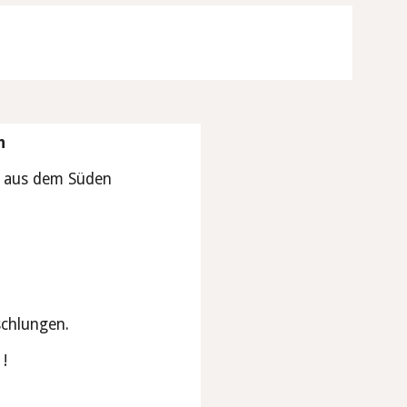
n 
n aus dem Süden
chlungen.
!