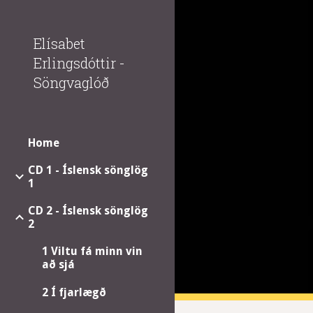
Sk
Elísabet
Erlingsdóttir -
Söngvaglóð
Home
CD 1 - Íslensk sönglög
1
CD 2 - Íslensk sönglög
2
1 Viltu fá minn vin
að sjá
2 Í fjarlægð