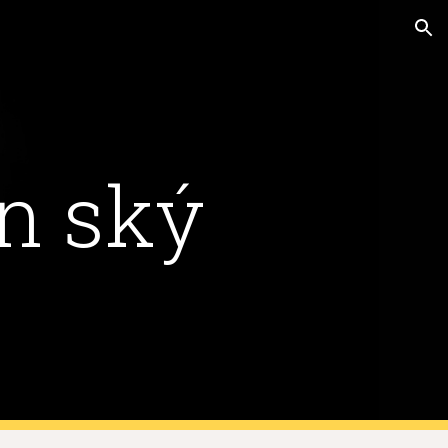
ion
in ský