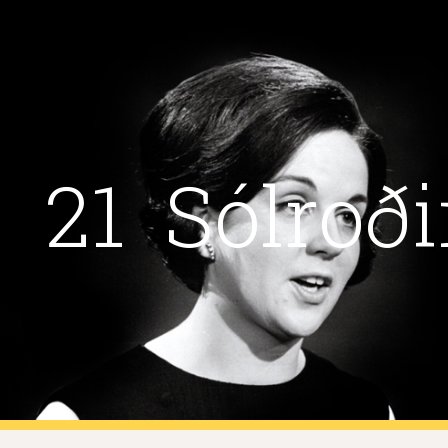
ip to main content
Skip to navigat
21  Sólroð