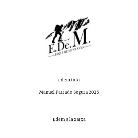
edem.info
Manuel Parrado Segura 202
6
Edem a la xarxa