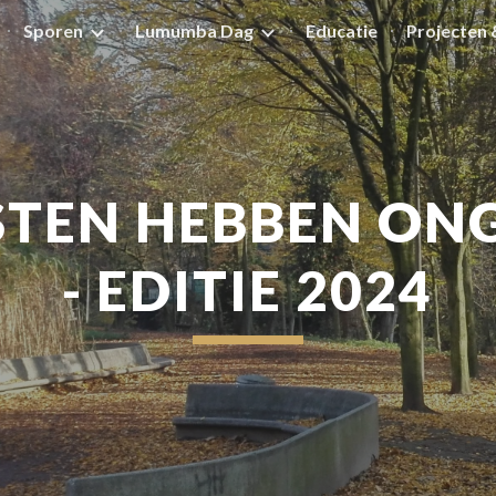
Sporen
Lumumba Dag
Educatie
Projecten 
ip to main content
Skip to navigat
STEN HEBBEN ONG
- EDITIE 2024