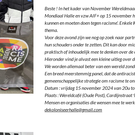
Beste ! In het kader van November Wereldmaan
Mondiaal Halle en vzw AIF+ op 15 november he
kunnen en moeten doen tegen racisme’. Enkele
thema.
Voor deze avond zijn we nog op zoek naar partn
hun schouders onder te zetten. Dit kan door mid
praktisch of inhoudelijk mee te denken over de 
Hieronder vind je alvast een kleine uitleg over 
We worden allemaal beter van een wereld zond
Een breed meerstemmig panel, dat de antiracist
gemeenschappelijke strategie om racisme te on
Datum : vrijdag 15 november 2024 van 20u t
Plaats : Wereldcafé (Oude Post), Cardijnstraat 9
Mensen en organisaties die wensen mee te werk
dekoloniseerhalle@gmail.com