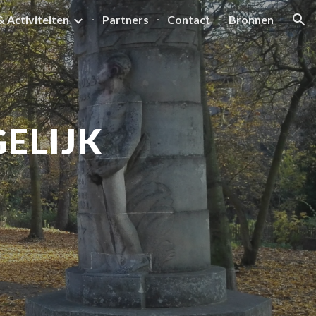
& Activiteiten
Partners
Contact
Bronnen
ion
ELIJK