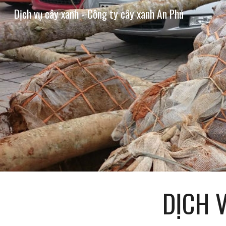
Dịch vụ cây xanh - Công ty cây xanh An Phú
Sk
DỊCH 