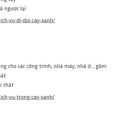
à ngược lại
ch-vu-di-doi-cay-xanh/
ng cho các công trình, nhà máy, nhà ở... gồm:
mát
i thất
ch-vu-trong-cay-xanh/