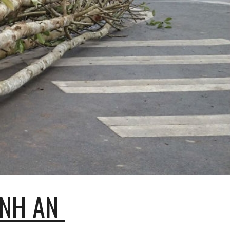
ion
NH AN 