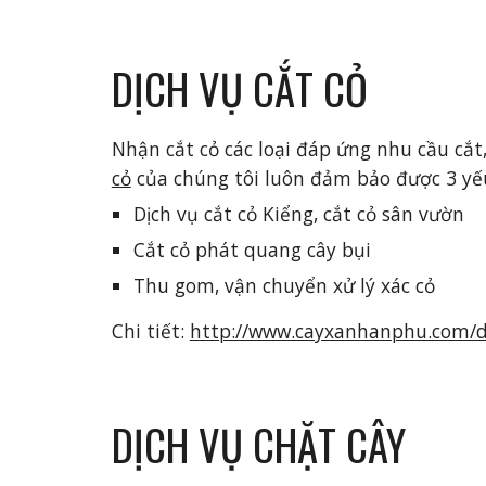
DỊCH VỤ CẮT CỎ
Nhận cắt cỏ các loại đáp ứng nhu cầu cắt,
cỏ
 của chúng tôi luôn đảm bảo được 3 yếu
Dịch vụ cắt cỏ Kiểng, cắt cỏ sân vườn
Cắt cỏ phát quang cây bụi
Thu gom, vận chuyển xử lý xác cỏ
Chi tiết: 
http://www.cayxanhanphu.com/di
DỊCH VỤ CHẶT CÂY