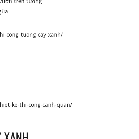
 vườn trên tường
 gừa
hi-cong-tuong-cay-xanh/
iet-ke-thi-cong-canh-quan/
Y XANH