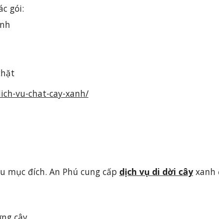
c gói:
anh
chặt
ch-vu-chat-cay-xanh/
ều mục đích. An Phú cung cấp 
dịch vụ di dời cây
 xanh 
ởng cây