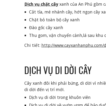
Dịch vụ chặt cây
 xanh của An Phú gồm cá
Cắt tỉa, mé nhánh cây, hớt ngọn cây x
Chặt bỏ toàn bộ cây xanh
Đào gốc cây xanh
Thu gom, vận chuyển cành,lá sau khu 
Chi tiết: 
http://www.cayxanhanphu.com/di
DỊCH VỤ DI DỜI CÂY
Cây xanh đôi khi phải bứng, di dời vì nhi
di dời đến vị trí mới.
Dịch vụ di dời trong khuôn viên
Dịch vụ di dời về vườn ươm để bảo dư